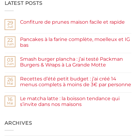
LATEST POSTS
Confiture de prunes maison facile et rapide
29
Juil
Aucun
commentaire
sur
Pancakes à la farine complète, moelleux et IG
22
Confiture
de
Juin
bas
prunes
Aucun
maison
commentaire
facile
Smash burger plancha : j’ai testé Packman
sur
03
et
Pancakes
rapide
Juin
Burgers & Wraps à La Grande Motte
à
la
Aucun
farine
commentaire
Recettes d’été petit budget : j’ai créé 14
complète,
sur
26
moelleux
Smash
Mai
menus complets à moins de 3€ par personne
et
burger
IG
plancha :
Aucun
bas
j’ai
commentaire
Le matcha latte : la boisson tendance qui
testé
sur
16
Packman
Recettes
Mai
s’invite dans nos maisons
Burgers &
d’été
Wraps
petit
Aucun
à
budget
commentaire
La
:
sur
Grande
j’ai
Le
ARCHIVES
Motte
créé
matcha
14
latte
menus
: