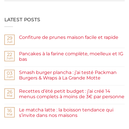
LATEST POSTS
Confiture de prunes maison facile et rapide
29
Juil
Aucun
commentaire
sur
Pancakes à la farine complète, moelleux et IG
22
Confiture
de
Juin
bas
prunes
Aucun
maison
commentaire
facile
Smash burger plancha : j’ai testé Packman
sur
03
et
Pancakes
rapide
Juin
Burgers & Wraps à La Grande Motte
à
la
Aucun
farine
commentaire
Recettes d’été petit budget : j’ai créé 14
complète,
sur
26
moelleux
Smash
Mai
menus complets à moins de 3€ par personne
et
burger
IG
plancha :
Aucun
bas
j’ai
commentaire
Le matcha latte : la boisson tendance qui
testé
sur
16
Packman
Recettes
Mai
s’invite dans nos maisons
Burgers &
d’été
Wraps
petit
Aucun
à
budget
commentaire
La
:
sur