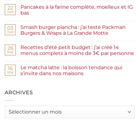
sur
Pancakes à la farine complète, moelleux et IG
22
Confiture
de
Juin
bas
prunes
Aucun
maison
commentaire
facile
Smash burger plancha : j’ai testé Packman
sur
03
et
Pancakes
rapide
Juin
Burgers & Wraps à La Grande Motte
à
la
Aucun
farine
commentaire
Recettes d’été petit budget : j’ai créé 14
complète,
sur
26
moelleux
Smash
Mai
menus complets à moins de 3€ par personne
et
burger
IG
plancha :
Aucun
bas
j’ai
commentaire
Le matcha latte : la boisson tendance qui
testé
sur
16
Packman
Recettes
Mai
s’invite dans nos maisons
Burgers &
d’été
Wraps
petit
Aucun
à
budget
commentaire
La
:
sur
Grande
j’ai
Le
ARCHIVES
Motte
créé
matcha
14
latte
menus
:
complets
la
Archives
à
boisson
moins
tendance
de
qui
3€
s’invite
par
dans
personne
nos
maisons