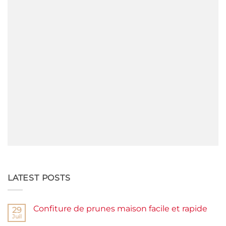
LATEST POSTS
Confiture de prunes maison facile et rapide
29
Juil
Aucun
commentaire