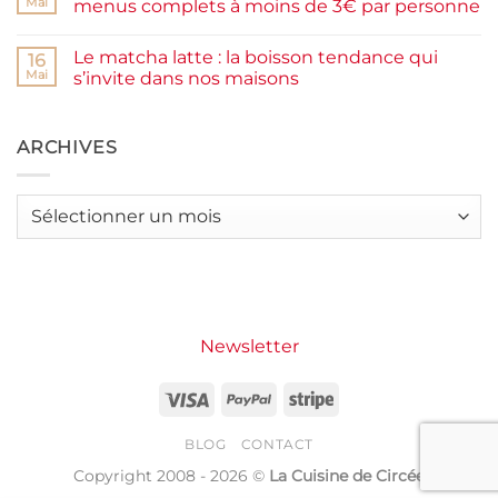
Mai
menus complets à moins de 3€ par personne
et
burger
IG
plancha :
Aucun
bas
j’ai
commentaire
Le matcha latte : la boisson tendance qui
testé
sur
16
Packman
Recettes
Mai
s’invite dans nos maisons
Burgers &
d’été
Wraps
petit
Aucun
à
budget
commentaire
La
:
sur
Grande
j’ai
Le
ARCHIVES
Motte
créé
matcha
14
latte
menus
:
complets
la
Archives
à
boisson
moins
tendance
de
qui
3€
s’invite
par
dans
personne
nos
maisons
Newsletter
Visa
PayPal
Stripe
BLOG
CONTACT
Copyright 2008 - 2026 ©
La Cuisine de Circée