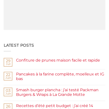
LATEST POSTS
Confiture de prunes maison facile et rapide
29
Juil
Aucun
commentaire
sur
Pancakes à la farine complète, moelleux et IG
22
Confiture
de
Juin
bas
prunes
Aucun
maison
commentaire
facile
Smash burger plancha : j’ai testé Packman
sur
03
et
Pancakes
rapide
Juin
Burgers & Wraps à La Grande Motte
à
la
Aucun
farine
commentaire
Recettes d’été petit budget : j’ai créé 14
complète,
sur
26
moelleux
Smash