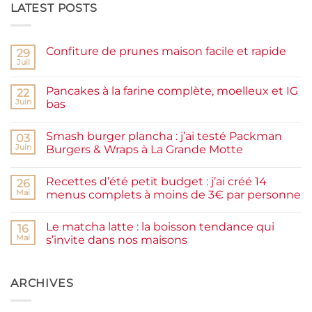
LATEST POSTS
Confiture de prunes maison facile et rapide
29
Juil
Aucun
commentaire
sur
Pancakes à la farine complète, moelleux et IG
22
Confiture
de
Juin
bas
prunes
Aucun
maison
commentaire
facile
Smash burger plancha : j’ai testé Packman
sur
03
et
Pancakes
rapide
Juin
Burgers & Wraps à La Grande Motte
à
la
Aucun
farine
commentaire
Recettes d’été petit budget : j’ai créé 14
complète,
sur
26
moelleux
Smash
Mai
menus complets à moins de 3€ par personne
et
burger
IG
plancha :
Aucun
bas
j’ai
commentaire
Le matcha latte : la boisson tendance qui
testé
sur
16
Packman
Recettes
Mai
s’invite dans nos maisons
Burgers &
d’été
Wraps
petit
Aucun
à
budget
commentaire
La
:
sur
Grande
j’ai
Le
ARCHIVES
Motte
créé
matcha
14
latte
menus
: