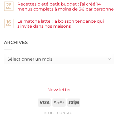
farine
commentaire
Recettes d’été petit budget : j’ai créé 14
complète,
sur
26
moelleux
Smash
Mai
menus complets à moins de 3€ par personne
et
burger
IG
plancha :
Aucun
bas
j’ai
commentaire
Le matcha latte : la boisson tendance qui
testé
sur
16
Packman
Recettes
Mai
s’invite dans nos maisons
Burgers &
d’été
Wraps
petit
Aucun
à
budget
commentaire
La
:
sur
Grande
j’ai
Le
ARCHIVES
Motte
créé
matcha
14
latte
menus
:
complets
la
Archives
à
boisson
moins
tendance
de
qui
3€
s’invite
par
dans
personne
nos
maisons
Newsletter
Visa
PayPal
Stripe
BLOG
CONTACT