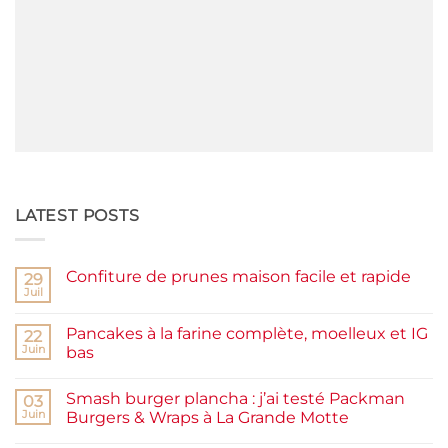
LATEST POSTS
Confiture de prunes maison facile et rapide
29
Juil
Aucun
commentaire
sur
Pancakes à la farine complète, moelleux et IG
22
Confiture
de
Juin
bas
prunes
Aucun
maison
commentaire
facile
Smash burger plancha : j’ai testé Packman
sur
03
et
Pancakes
rapide
Juin
Burgers & Wraps à La Grande Motte
à
la
Aucun