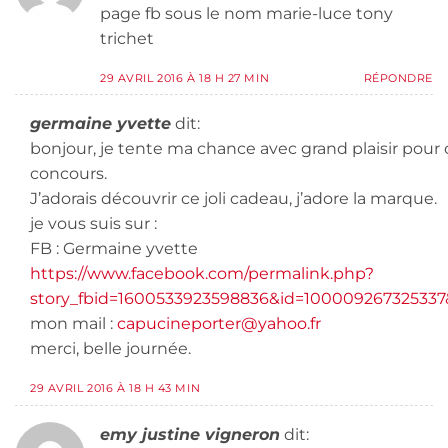
page fb sous le nom marie-luce tony
trichet
29 AVRIL 2016 À 18 H 27 MIN
RÉPONDRE
germaine yvette
dit:
bonjour, je tente ma chance avec grand plaisir pour c
concours.
J’adorais découvrir ce joli cadeau, j’adore la marque.
je vous suis sur :
FB : Germaine yvette
https://www.facebook.com/permalink.php?
story_fbid=1600533923598836&id=100009267325337
mon mail :
capucineporter@yahoo.fr
merci, belle journée.
29 AVRIL 2016 À 18 H 43 MIN
emy justine vigneron
dit: