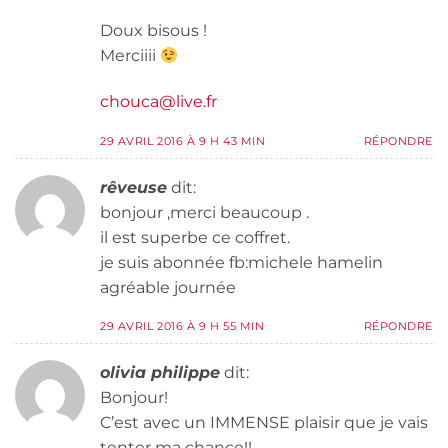
Doux bisous !
Merciiii
chouca@live.fr
29 AVRIL 2016 À 9 H 43 MIN
RÉPONDRE
rêveuse
dit:
bonjour ,merci beaucoup .
il est superbe ce coffret.
je suis abonnée fb:michele hamelin
agréable journée
29 AVRIL 2016 À 9 H 55 MIN
RÉPONDRE
olivia philippe
dit:
Bonjour!
C’est avec un IMMENSE plaisir que je vais
tenter ma chance!!