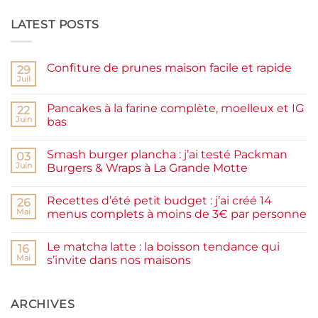
LATEST POSTS
Confiture de prunes maison facile et rapide
29
Juil
Aucun
commentaire
sur
Pancakes à la farine complète, moelleux et IG
22
Confiture
de
Juin
bas
prunes
Aucun
maison
commentaire
facile
Smash burger plancha : j’ai testé Packman
sur
03
et
Pancakes
rapide
Juin
Burgers & Wraps à La Grande Motte
à
la
Aucun
farine
commentaire
Recettes d’été petit budget : j’ai créé 14
complète,
sur
26
moelleux
Smash
Mai
menus complets à moins de 3€ par personne
et
burger
IG
plancha :
Aucun
bas
j’ai
commentaire
Le matcha latte : la boisson tendance qui
testé
sur
16
Packman
Recettes
Mai
s’invite dans nos maisons
Burgers &
d’été
Wraps
petit
Aucun
à
budget
commentaire
La
:
sur
Grande
j’ai
Le
ARCHIVES
Motte
créé
matcha