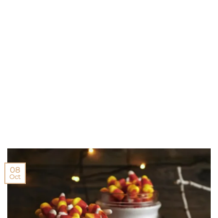
08
Oct