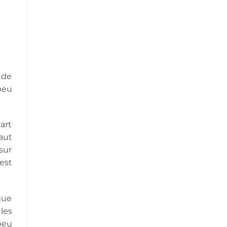
u de
peu
part
aut
sur
 est
que
les
peu