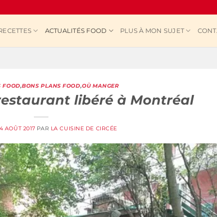
RECETTES
ACTUALITÉS FOOD
PLUS À MON SUJET
CONT
S FOOD
,
BONS PLANS FOOD
,
OÙ MANGER
restaurant libéré à Montréal
14 AOÛT 2017
PAR
LA CUISINE DE CIRCÉE