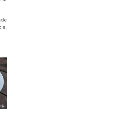
nde
le.