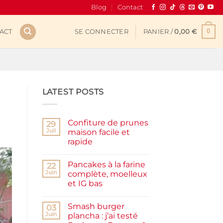
Blog
Contact
0
ACT
SE CONNECTER
PANIER /
0,00
€
LATEST POSTS
Confiture de prunes
29
Juil
maison facile et
rapide
Aucun
commentaire
Pancakes à la farine
sur
22
Confiture
Juin
complète, moelleux
de
et IG bas
prunes
maison
Aucun
facile
commentaire
et
Smash burger
sur
03
rapide
Pancakes
Juin
plancha : j’ai testé
à