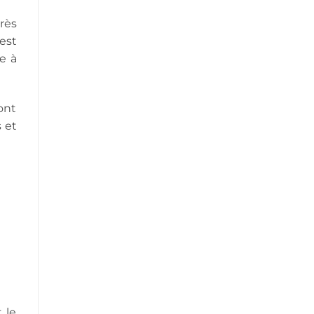
rès
est
e à
sont
 et
 le