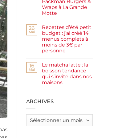
Packman Burgers &
la
farine
Wraps à La Grande
complète,
Motte
moelleux
et
Aucun
IG
commentaire
bas
Recettes d’été petit
sur
26
Smash
Mai
budget : j’ai créé 14
burger
menus complets à
plancha :
j’ai
moins de 3€ par
testé
personne
Packman
Burgers &
Aucun
Wraps
commentaire
à
Le matcha latte : la
sur
16
La
Recettes
Mai
boisson tendance
Grande
d’été
Motte
qui s’invite dans nos
petit
budget
maisons
:
j’ai
Aucun
créé
commentaire
sur
14
Le
ARCHIVES
menus
matcha
complets
latte
à
:
moins
la
de
Archives
boisson
3€
tendance
par
qui
personne
 pas
s’invite
dans
pas