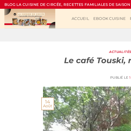
Passer
BLOG LA CUISINE DE CIRCÉE, RECETTES FAMILIALES DE SAISON
au
contenu
ACCUEIL
EBOOK CUISINE
ACTUALITÉ
Le café Touski, 
PUBLIÉ LE
14
Août