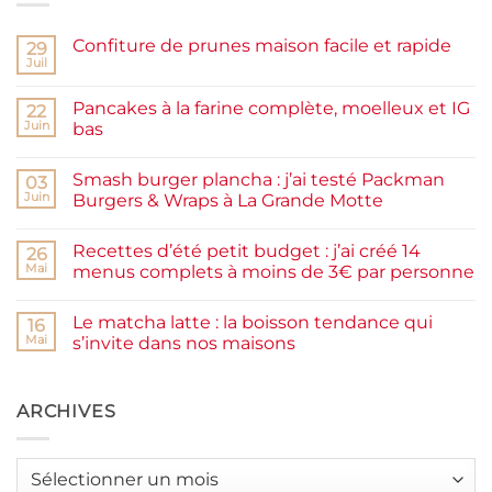
Confiture de prunes maison facile et rapide
29
Juil
Aucun
commentaire
sur
Pancakes à la farine complète, moelleux et IG
22
Confiture
de
Juin
bas
prunes
Aucun
maison
commentaire
facile
Smash burger plancha : j’ai testé Packman
sur
03
et
Pancakes
rapide
Juin
Burgers & Wraps à La Grande Motte
à
la
Aucun
farine
commentaire
Recettes d’été petit budget : j’ai créé 14
complète,
sur
26
moelleux
Smash
Mai
menus complets à moins de 3€ par personne
et
burger
IG
plancha :
Aucun
bas
j’ai
commentaire
Le matcha latte : la boisson tendance qui
testé
sur
16
Packman
Recettes
Mai
s’invite dans nos maisons
Burgers &
d’été
Wraps
petit
Aucun
à
budget
commentaire
La
:
sur
Grande
j’ai
Le
ARCHIVES
Motte
créé
matcha
14
latte
menus
:
complets
la
Archives
à
boisson