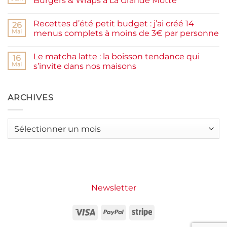
Burgers & Wraps à La Grande Motte
à
la
Aucun
farine
commentaire
Recettes d’été petit budget : j’ai créé 14
complète,
sur
26
moelleux
Smash
Mai
menus complets à moins de 3€ par personne
et
burger
IG
plancha :
Aucun
bas
j’ai
commentaire
Le matcha latte : la boisson tendance qui
testé
sur
16
Packman
Recettes
Mai
s’invite dans nos maisons
Burgers &
d’été
Wraps
petit
Aucun
à
budget
commentaire
La
:
sur
Grande
j’ai
Le
ARCHIVES
Motte
créé
matcha
14
latte
menus
:
complets
la
Archives
à
boisson
moins
tendance
de
qui
3€
s’invite
par
dans
personne
nos
maisons
Newsletter
Visa
PayPal
Stripe