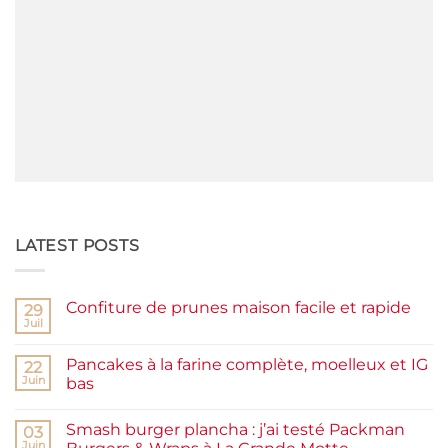
LATEST POSTS
Confiture de prunes maison facile et rapide
29
Juil
Aucun
commentaire
sur
Pancakes à la farine complète, moelleux et IG
22
Confiture
de
Juin
bas
prunes
Aucun
maison
commentaire
facile
Smash burger plancha : j’ai testé Packman
sur
03
et
Pancakes
rapide
Juin