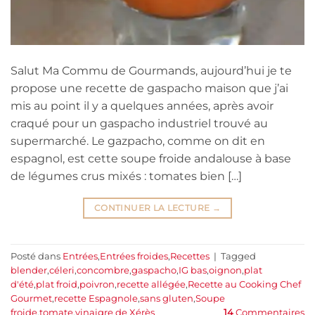
Salut Ma Commu de Gourmands, aujourd’hui je te
propose une recette de gaspacho maison que j’ai
mis au point il y a quelques années, après avoir
craqué pour un gaspacho industriel trouvé au
supermarché. Le gazpacho, comme on dit en
espagnol, est cette soupe froide andalouse à base
de légumes crus mixés : tomates bien […]
CONTINUER LA LECTURE
→
Posté dans
Entrées
,
Entrées froides
,
Recettes
|
Tagged
blender
,
céleri
,
concombre
,
gaspacho
,
IG bas
,
oignon
,
plat
d'été
,
plat froid
,
poivron
,
recette allégée
,
Recette au Cooking Chef
Gourmet
,
recette Espagnole
,
sans gluten
,
Soupe
froide
,
tomate
,
vinaigre de Xérès
14
Commentaires