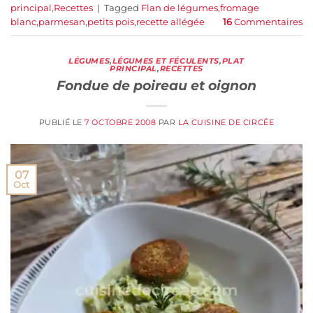
principal
,
Recettes
|
Tagged
Flan de légumes
,
fromage
blanc
,
parmesan
,
petits pois
,
recette allégée
16
Commentaires
LÉGUMES
,
LÉGUMES ET FÉCULENTS
,
PLAT
PRINCIPAL
,
RECETTES
Fondue de poireau et oignon
PUBLIÉ LE
7 OCTOBRE 2008
PAR
LA CUISINE DE CIRCÉE
07
Oct