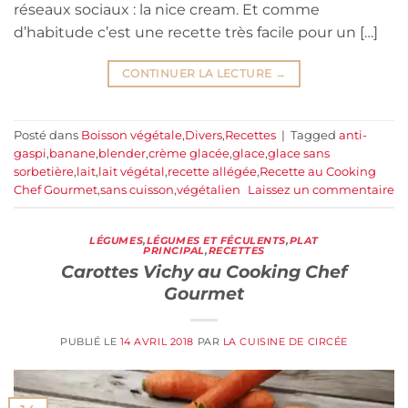
réseaux sociaux : la nice cream. Et comme
d’habitude c’est une recette très facile pour un […]
CONTINUER LA LECTURE
→
Posté dans
Boisson végétale
,
Divers
,
Recettes
|
Tagged
anti-
gaspi
,
banane
,
blender
,
crème glacée
,
glace
,
glace sans
sorbetière
,
lait
,
lait végétal
,
recette allégée
,
Recette au Cooking
Chef Gourmet
,
sans cuisson
,
végétalien
Laissez un commentaire
LÉGUMES
,
LÉGUMES ET FÉCULENTS
,
PLAT
PRINCIPAL
,
RECETTES
Carottes Vichy au Cooking Chef
Gourmet
PUBLIÉ LE
14 AVRIL 2018
PAR
LA CUISINE DE CIRCÉE