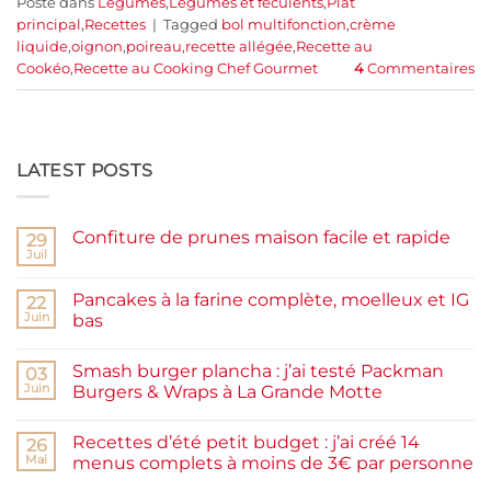
Posté dans
Légumes
,
Légumes et féculents
,
Plat
principal
,
Recettes
|
Tagged
bol multifonction
,
crème
liquide
,
oignon
,
poireau
,
recette allégée
,
Recette au
Cookéo
,
Recette au Cooking Chef Gourmet
4
Commentaires
LATEST POSTS
Confiture de prunes maison facile et rapide
29
Juil
Aucun
commentaire
sur
Pancakes à la farine complète, moelleux et IG
22
Confiture
de
Juin
bas
prunes
Aucun
maison
commentaire
facile
Smash burger plancha : j’ai testé Packman
sur
03
et
Pancakes
rapide
Juin
Burgers & Wraps à La Grande Motte
à
la
Aucun
farine
commentaire
Recettes d’été petit budget : j’ai créé 14
complète,
sur
26
moelleux
Smash
Mai
menus complets à moins de 3€ par personne
et
burger
IG
plancha :
Aucun