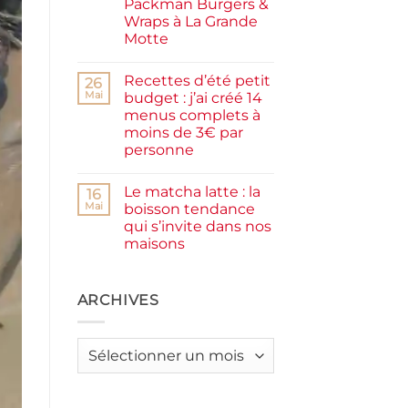
Packman Burgers &
la
farine
Wraps à La Grande
complète,
Motte
moelleux
et
Aucun
IG
commentaire
bas
Recettes d’été petit
sur
26
Smash
Mai
budget : j’ai créé 14
burger
menus complets à
plancha :
j’ai
moins de 3€ par
testé
personne
Packman
Burgers &
Aucun
Wraps
commentaire
à
Le matcha latte : la
sur
16
La
Recettes
Mai
boisson tendance
Grande
d’été
Motte
qui s’invite dans nos
petit
budget
maisons
:
j’ai
Aucun
créé
commentaire
sur
14
Le
ARCHIVES
menus
matcha
complets
latte
à
:
moins
la
de
Archives
boisson
3€
tendance
par
qui
personne
s’invite
dans