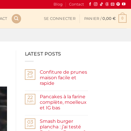
Blog
Contact
0
ACT
SE CONNECTER
PANIER /
0,00
€
LATEST POSTS
Confiture de prunes
29
Juil
maison facile et
rapide
Aucun
commentaire
Pancakes à la farine
sur
22
Confiture
Juin
complète, moelleux
de
et IG bas
prunes
maison
Aucun
facile
commentaire
et
Smash burger
sur
03
rapide
Pancakes
Juin
plancha : j’ai testé
à