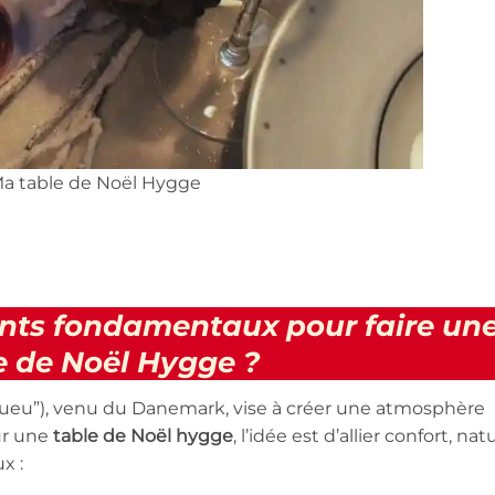
a table de Noël Hygge
ents fondamentaux pour faire un
e de Noël Hygge ?
ueu”), venu du Danemark, vise à créer une atmosphère
ur une
table de Noël hygge
, l’idée est d’allier confort, nat
x :