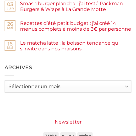
facile
Smash burger plancha : j’ai testé Packman
sur
03
et
Pancakes
rapide
Juin
Burgers & Wraps à La Grande Motte
à
la
Aucun
farine
commentaire
Recettes d’été petit budget : j’ai créé 14
complète,
sur
26
moelleux
Smash
Mai
menus complets à moins de 3€ par personne
et
burger
IG
plancha :
Aucun
bas
j’ai
commentaire
Le matcha latte : la boisson tendance qui
testé
sur
16
Packman
Recettes
Mai
s’invite dans nos maisons
Burgers &
d’été
Wraps
petit
Aucun
à
budget
commentaire
La
:
sur
Grande
j’ai
Le
ARCHIVES
Motte
créé
matcha
14
latte
menus
:
complets
la
Archives
à
boisson
moins
tendance
de
qui
3€
s’invite
par
dans
personne
nos
maisons
Newsletter
Visa
PayPal
Stripe