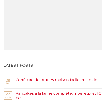
LATEST POSTS
Confiture de prunes maison facile et rapide
29
Juil
Aucun
commentaire
sur
Pancakes à la farine complète, moelleux et IG
22
Confiture
de
Juin
bas
prunes
Aucun
maison
commentaire