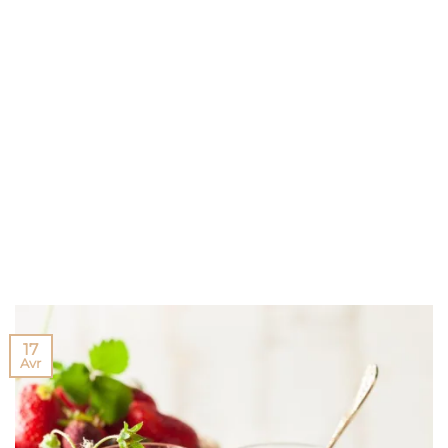
17
Avr