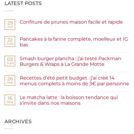
LATEST POSTS
Confiture de prunes maison facile et rapide
29
Juil
Aucun
commentaire
sur
Pancakes à la farine complète, moelleux et IG
22
Confiture
de
Juin
bas
prunes
Aucun
maison
commentaire
facile
Smash burger plancha : j’ai testé Packman
sur
03
et
Pancakes
rapide
Juin
Burgers & Wraps à La Grande Motte
à
la
Aucun
farine
commentaire
Recettes d’été petit budget : j’ai créé 14
complète,
sur
26
moelleux
Smash
Mai
menus complets à moins de 3€ par personne
et
burger
IG
plancha :
Aucun
bas
j’ai
commentaire
Le matcha latte : la boisson tendance qui
testé
sur
16
Packman
Recettes
Mai
s’invite dans nos maisons
Burgers &
d’été
Wraps
petit
Aucun
à
budget
commentaire
La
:
sur
Grande
j’ai
Le
ARCHIVES
Motte
créé
matcha
14
latte
menus
: