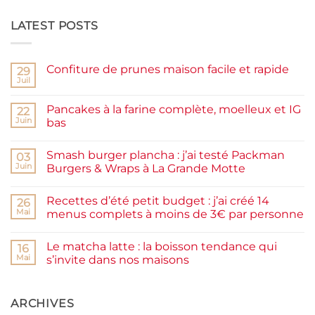
LATEST POSTS
Confiture de prunes maison facile et rapide
29
Juil
Aucun
commentaire
sur
Pancakes à la farine complète, moelleux et IG
22
Confiture
de
Juin
bas
prunes
Aucun
maison
commentaire
facile
Smash burger plancha : j’ai testé Packman
sur
03
et
Pancakes
rapide
Juin
Burgers & Wraps à La Grande Motte
à
la
Aucun
farine
commentaire
Recettes d’été petit budget : j’ai créé 14
complète,
sur
26
moelleux
Smash
Mai
menus complets à moins de 3€ par personne
et
burger
IG
plancha :
Aucun
bas
j’ai
commentaire
Le matcha latte : la boisson tendance qui
testé
sur
16
Packman
Recettes
Mai
s’invite dans nos maisons
Burgers &
d’été
Wraps
petit
Aucun
à
budget
commentaire
La
:
sur
Grande
j’ai
Le
ARCHIVES
Motte
créé
matcha