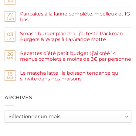
Juil
Aucun
commentaire
sur
Pancakes à la farine complète, moelleux et IG
22
Confiture
de
Juin
bas
prunes
Aucun
maison
commentaire
facile
Smash burger plancha : j’ai testé Packman
sur
03
et
Pancakes
rapide
Juin
Burgers & Wraps à La Grande Motte
à
la
Aucun
farine
commentaire
Recettes d’été petit budget : j’ai créé 14
complète,
sur
26
moelleux
Smash
Mai
menus complets à moins de 3€ par personne
et
burger
IG
plancha :
Aucun
bas
j’ai
commentaire
Le matcha latte : la boisson tendance qui
testé
sur
16
Packman
Recettes
Mai
s’invite dans nos maisons
Burgers &
d’été
Wraps
petit
Aucun
à
budget
commentaire
La
:
sur
Grande
j’ai
Le
ARCHIVES
Motte
créé
matcha
14
latte
menus
:
complets
la
Archives
à
boisson
moins
tendance
de
qui
3€
s’invite
par
dans