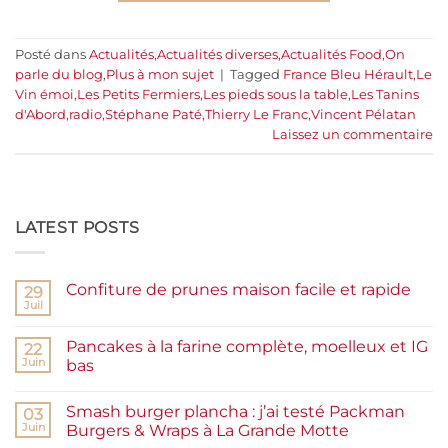
Posté dans
Actualités
,
Actualités diverses
,
Actualités Food
,
On
parle du blog
,
Plus à mon sujet
|
Tagged
France Bleu Hérault
,
Le
Vin émoi
,
Les Petits Fermiers
,
Les pieds sous la table
,
Les Tanins
d'Abord
,
radio
,
Stéphane Paté
,
Thierry Le Franc
,
Vincent Pélatan
Laissez un commentaire
LATEST POSTS
Confiture de prunes maison facile et rapide
29
Juil
Aucun
commentaire
sur
Pancakes à la farine complète, moelleux et IG
22
Confiture
de
Juin
bas
prunes
Aucun
maison
commentaire
facile
Smash burger plancha : j’ai testé Packman
sur
03
et
Pancakes
rapide
Juin
Burgers & Wraps à La Grande Motte
à