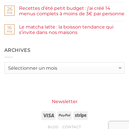
la
Aucun
farine
commentaire
Recettes d’été petit budget : j’ai créé 14
complète,
sur
26
moelleux
Smash
Mai
menus complets à moins de 3€ par personne
et
burger
IG
plancha :
Aucun
bas
j’ai
commentaire
Le matcha latte : la boisson tendance qui
testé
sur
16
Packman
Recettes
Mai
s’invite dans nos maisons
Burgers &
d’été
Wraps
petit
Aucun
à
budget
commentaire
La
:
sur
Grande
j’ai
Le
ARCHIVES
Motte
créé
matcha
14
latte
menus
:
complets
la
Archives
à
boisson
moins
tendance
de
qui
3€
s’invite
par
dans
personne
nos
maisons
Newsletter
Visa
PayPal
Stripe
BLOG
CONTACT