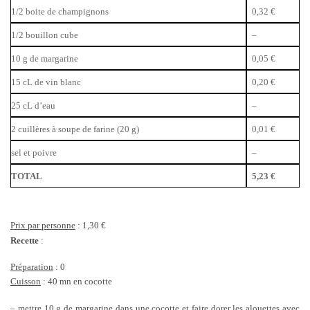
1/2 boite de champignons
0,32 €
1/2 bouillon cube
–
10 g de margarine
0,05 €
15 cL de vin blanc
0,20 €
25 cL d’eau
–
2 cuillères à soupe de farine (20 g)
0,01 €
sel et poivre
–
TOTAL
5,23 €
Prix par personne
: 1,30 €
Recette
:
Préparation
: 0
Cuisson
: 40 mn en cocotte
– mettre 10 g de margarine dans une cocotte et faire dorer les alouettes avec