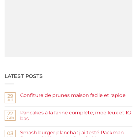
LATEST POSTS
Confiture de prunes maison facile et rapide
29
Juil
Aucun
commentaire
sur
Pancakes à la farine complète, moelleux et IG
22
Confiture
de
Juin
bas
prunes
Aucun
maison
commentaire
facile
Smash burger plancha : j’ai testé Packman
sur
03
et
Pancakes
rapide