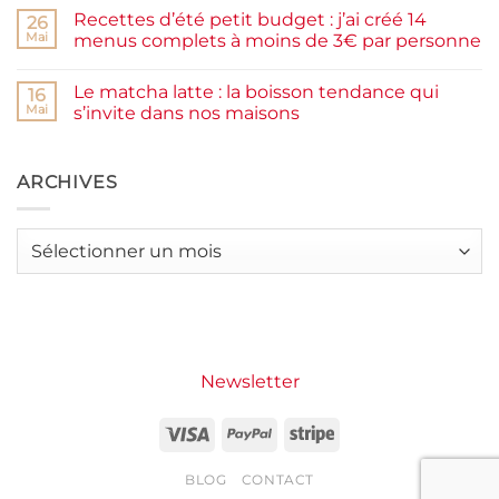
farine
commentaire
Recettes d’été petit budget : j’ai créé 14
complète,
sur
26
moelleux
Smash
Mai
menus complets à moins de 3€ par personne
et
burger
IG
plancha :
Aucun
bas
j’ai
commentaire
Le matcha latte : la boisson tendance qui
testé
sur
16
Packman
Recettes
Mai
s’invite dans nos maisons
Burgers &
d’été
Wraps
petit
Aucun
à
budget
commentaire
La
:
sur
Grande
j’ai
Le
ARCHIVES
Motte
créé
matcha
14
latte
menus
:
complets
la
Archives
à
boisson
moins
tendance
de
qui
3€
s’invite
par
dans
personne
nos
maisons
Newsletter
Visa
PayPal
Stripe
BLOG
CONTACT