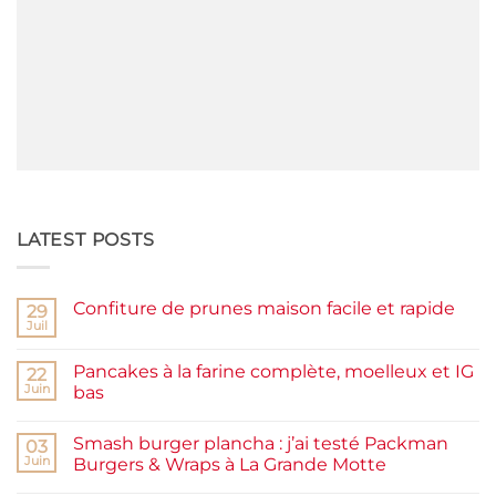
LATEST POSTS
Confiture de prunes maison facile et rapide
29
Juil
Aucun
commentaire
sur
Pancakes à la farine complète, moelleux et IG
22
Confiture
de
Juin
bas
prunes
Aucun
maison
commentaire
facile
Smash burger plancha : j’ai testé Packman
sur
03
et
Pancakes
rapide
Juin
Burgers & Wraps à La Grande Motte
à
la
Aucun