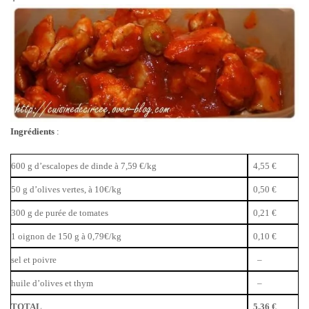
Ingrédients
:
600 g d’escalopes de dinde à 7,59 €/kg
4,55 €
50 g d’olives vertes, à 10€/kg
0,50 €
300 g de purée de tomates
0,21 €
1 oignon de 150 g à 0,79€/kg
0,10 €
sel et poivre
–
huile d’olives et thym
–
TOTAL
5,36 €