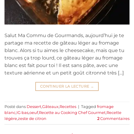
Salut Ma Commu de Gourmands, aujourd’hui je te
partage ma recette de gâteau léger au fromage
blanc. Alors si tu aimes le cheesecake, mais que tu
trouves ça trop lourd, ce gâteau léger au fromage
blanc est fait pour toi ! Il est sans pâte, avec une
texture aérienne et un petit goût citronné très […]
CONTINUER LA LECTURE
→
Posté dans
Dessert
,
Gâteaux
,
Recettes
|
Tagged
fromage
blanc
,
IG bas
,
oeuf
,
Recette au Cooking Chef Gourmet
,
Recette
légère
,
zeste de citron
2
Commentaires