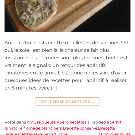
Aujourd’hui c’est recette de rillettes de sardines ! Et
oui, le soleil est bien là, la chaleur se fait plus
insistante, les journées sont plus longues, bref c’est
vraiment le signal d’un retour des apéritifs
dinatoires entre amis. Il est donc nécessaire d’avoir
quelques idées de recettes pour l’apéritif, à réaliser
en 5 minutes, avec […]
CONTINUER LA LECTURE
→
Posté dans
Amuse gueule
,
Apéro
,
Recettes
|
Tagged
apéritif
dinatoire
,
fromage blanc
,
persil
,
recette conserves
,
Recette
légère
,
rillettes
,
sardine
,
tartinade
3
Commentaires