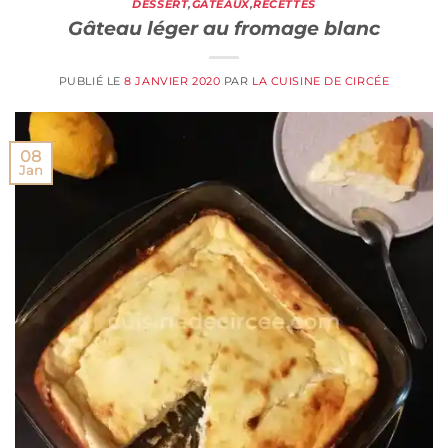
DESSERT
,
GÂTEAUX
,
RECETTES
Gâteau léger au fromage blanc
PUBLIÉ LE
8 JANVIER 2020
PAR
LA CUISINE DE CIRCÉE
08
Jan