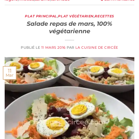
PLAT PRINCIPAL
,
PLAT VÉGÉTARIEN
,
RECETTES
Salade repas de mars, 100%
végétarienne
PUBLIÉ LE
11 MARS 2016
PAR
LA CUISINE DE CIRCÉE
11
Mar