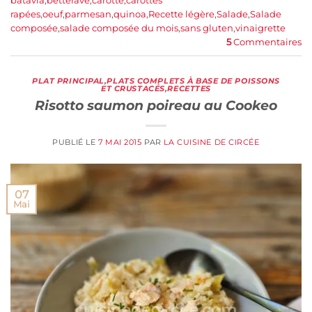
batavia
,
betterave
,
carotte
,
carottes
rapées
,
oeuf
,
parmesan
,
quinoa
,
Recette légère
,
Salade
,
Salade
composée
,
salade composée du mois
,
sans gluten
,
vinaigrette
5
Commentaires
PLAT PRINCIPAL
,
PLATS COMPLETS À BASE DE POISSONS
ET CRUSTACÉS
,
RECETTES
Risotto saumon poireau au Cookeo
PUBLIÉ LE
7 MAI 2015
PAR
LA CUISINE DE CIRCÉE
07
Mai