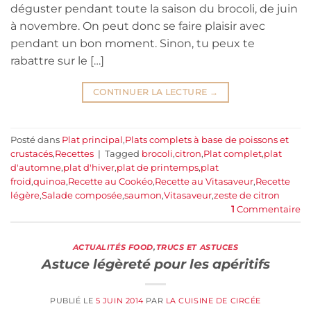
déguster pendant toute la saison du brocoli, de juin
à novembre. On peut donc se faire plaisir avec
pendant un bon moment. Sinon, tu peux te
rabattre sur le […]
CONTINUER LA LECTURE
→
Posté dans
Plat principal
,
Plats complets à base de poissons et
crustacés
,
Recettes
|
Tagged
brocoli
,
citron
,
Plat complet
,
plat
d'automne
,
plat d'hiver
,
plat de printemps
,
plat
froid
,
quinoa
,
Recette au Cookéo
,
Recette au Vitasaveur
,
Recette
légère
,
Salade composée
,
saumon
,
Vitasaveur
,
zeste de citron
1
Commentaire
ACTUALITÉS FOOD
,
TRUCS ET ASTUCES
Astuce légèreté pour les apéritifs
PUBLIÉ LE
5 JUIN 2014
PAR
LA CUISINE DE CIRCÉE