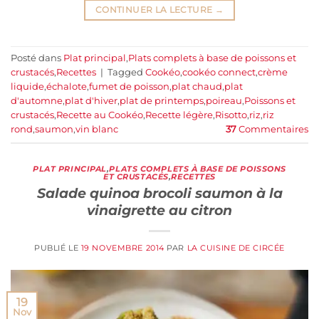
CONTINUER LA LECTURE
→
Posté dans
Plat principal
,
Plats complets à base de poissons et
crustacés
,
Recettes
|
Tagged
Cookéo
,
cookéo connect
,
crème
liquide
,
échalote
,
fumet de poisson
,
plat chaud
,
plat
d'automne
,
plat d'hiver
,
plat de printemps
,
poireau
,
Poissons et
crustacés
,
Recette au Cookéo
,
Recette légère
,
Risotto
,
riz
,
riz
rond
,
saumon
,
vin blanc
37
Commentaires
PLAT PRINCIPAL
,
PLATS COMPLETS À BASE DE POISSONS
ET CRUSTACÉS
,
RECETTES
Salade quinoa brocoli saumon à la
vinaigrette au citron
PUBLIÉ LE
19 NOVEMBRE 2014
PAR
LA CUISINE DE CIRCÉE
19
Nov