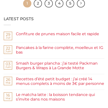
1
2
3
4
5
LATEST POSTS
Confiture de prunes maison facile et rapide
29
Juil
Aucun
commentaire
sur
Pancakes à la farine complète, moelleux et IG
22
Confiture
de
Juin
bas
prunes
Aucun
maison
commentaire
facile
Smash burger plancha : j’ai testé Packman
sur
03
et
Pancakes
rapide
Juin
Burgers & Wraps à La Grande Motte
à
la
Aucun
farine
commentaire
Recettes d’été petit budget : j’ai créé 14
complète,
sur
26
moelleux
Smash
Mai
menus complets à moins de 3€ par personne
et
burger
IG
plancha :
Aucun
bas
j’ai
commentaire
Le matcha latte : la boisson tendance qui
testé
sur
16
Packman
Recettes
Mai
s’invite dans nos maisons
Burgers &
d’été
Wraps
petit
Aucun
à
budget
commentaire