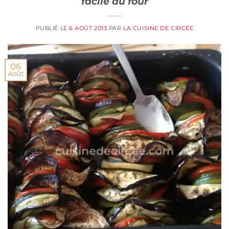
facile au four
PUBLIÉ LE
6 AOÛT 2013
PAR
LA CUISINE DE CIRCÉE
06
Août