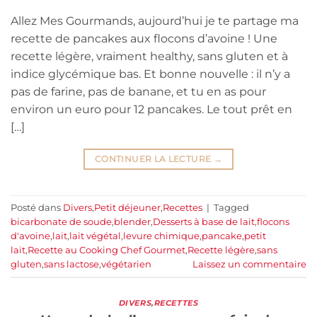
Allez Mes Gourmands, aujourd’hui je te partage ma
recette de pancakes aux flocons d’avoine ! Une
recette légère, vraiment healthy, sans gluten et à
indice glycémique bas. Et bonne nouvelle : il n’y a
pas de farine, pas de banane, et tu en as pour
environ un euro pour 12 pancakes. Le tout prêt en
[…]
CONTINUER LA LECTURE
→
Posté dans
Divers
,
Petit déjeuner
,
Recettes
|
Tagged
bicarbonate de soude
,
blender
,
Desserts à base de lait
,
flocons
d'avoine
,
lait
,
lait végétal
,
levure chimique
,
pancake
,
petit
lait
,
Recette au Cooking Chef Gourmet
,
Recette légère
,
sans
gluten
,
sans lactose
,
végétarien
Laissez un commentaire
DIVERS
,
RECETTES