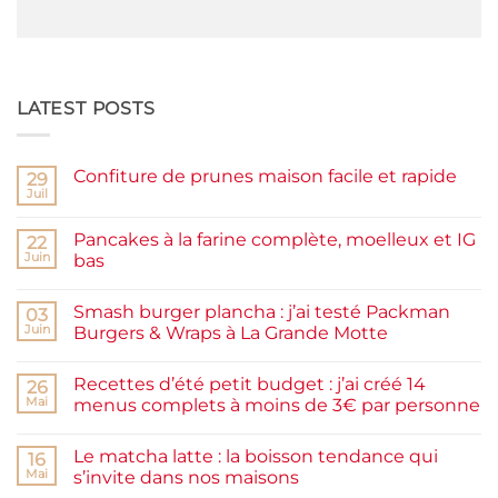
LATEST POSTS
Confiture de prunes maison facile et rapide
29
Juil
Aucun
commentaire
sur
Pancakes à la farine complète, moelleux et IG
22
Confiture
de
Juin
bas
prunes
Aucun
maison
commentaire
facile
Smash burger plancha : j’ai testé Packman
sur
03
et
Pancakes
rapide
Juin
Burgers & Wraps à La Grande Motte
à
la
Aucun
farine
commentaire
Recettes d’été petit budget : j’ai créé 14
complète,
sur
26
moelleux
Smash
Mai
menus complets à moins de 3€ par personne
et
burger
IG
plancha :
Aucun
bas
j’ai
commentaire
Le matcha latte : la boisson tendance qui
testé
sur
16
Packman
Recettes
Mai
s’invite dans nos maisons
Burgers &
d’été