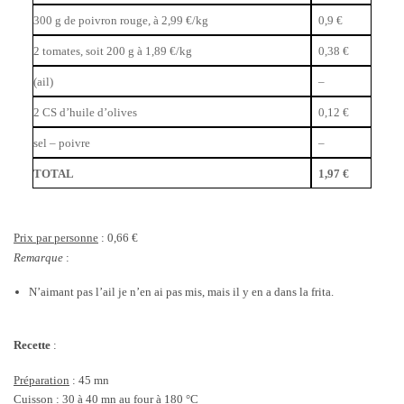
300 g de poivron rouge, à 2,99 €/kg
0,9 €
2 tomates, soit 200 g à 1,89 €/kg
0,38 €
(ail)
–
2 CS d’huile d’olives
0,12 €
sel – poivre
–
TOTAL
1,97 €
Prix par personne
: 0,66 €
Remarque
:
N’aimant pas l’ail je n’en ai pas mis, mais il y en a dans la frita.
Recette
:
Préparation
: 45 mn
Cuisson
: 30 à 40 mn au four à 180 °C