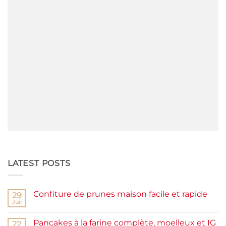
LATEST POSTS
Confiture de prunes maison facile et rapide
29
Juil
Aucun
commentaire
sur
Pancakes à la farine complète, moelleux et IG
22
Confiture