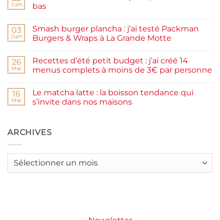
de
Juin
bas
prunes
Aucun
maison
commentaire
facile
Smash burger plancha : j’ai testé Packman
sur
03
et
Pancakes
rapide
Juin
Burgers & Wraps à La Grande Motte
à
la
Aucun
farine
commentaire
Recettes d’été petit budget : j’ai créé 14
complète,
sur
26
moelleux
Smash
Mai
menus complets à moins de 3€ par personne
et
burger
IG
plancha :
Aucun
bas
j’ai
commentaire
Le matcha latte : la boisson tendance qui
testé
sur
16
Packman
Recettes
Mai
s’invite dans nos maisons
Burgers &
d’été
Wraps
petit
Aucun
à
budget
commentaire
La
:
sur
Grande
j’ai
Le
ARCHIVES
Motte
créé
matcha
14
latte
menus
:
complets
la
Archives
à
boisson
moins
tendance
de
qui
3€
s’invite
par
dans
personne
nos
maisons