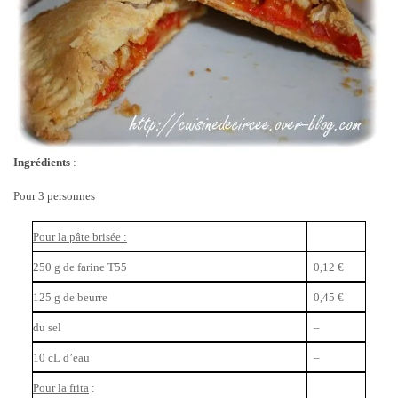
Ingrédients
:
Pour 3 personnes
Pour la pâte brisée :
250 g de farine T55
0,12 €
125 g de beurre
0,45 €
du sel
–
10 cL d’eau
–
Pour la frita
: