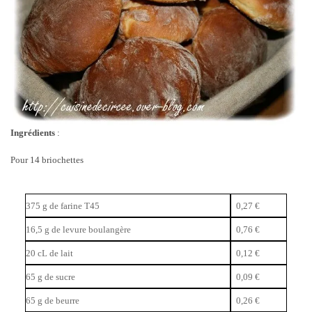
Ingrédients
:
Pour 14 briochettes
375 g de farine T45
0,27 €
16,5 g de levure boulangère
0,76 €
20 cL de lait
0,12 €
65 g de sucre
0,09 €
65 g de beurre
0,26 €