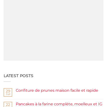
LATEST POSTS
Confiture de prunes maison facile et rapide
29
Juil
Aucun
commentaire
sur
Pancakes à la farine complète, moelleux et IG
22
Confiture