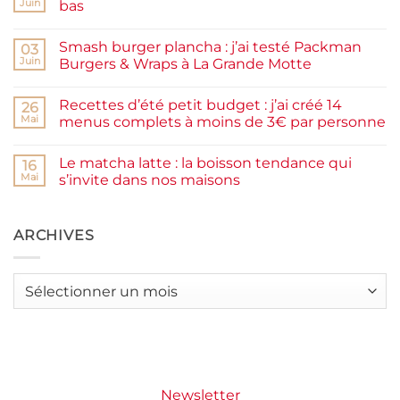
de
Juin
bas
prunes
Aucun
maison
commentaire
facile
Smash burger plancha : j’ai testé Packman
sur
03
et
Pancakes
rapide
Juin
Burgers & Wraps à La Grande Motte
à
la
Aucun
farine
commentaire
Recettes d’été petit budget : j’ai créé 14
complète,
sur
26
moelleux
Smash
Mai
menus complets à moins de 3€ par personne
et
burger
IG
plancha :
Aucun
bas
j’ai
commentaire
Le matcha latte : la boisson tendance qui
testé
sur
16
Packman
Recettes
Mai
s’invite dans nos maisons
Burgers &
d’été
Wraps
petit
Aucun
à
budget
commentaire
La
:
sur
Grande
j’ai
Le
ARCHIVES
Motte
créé
matcha
14
latte
menus
:
complets
la
Archives
à
boisson
moins
tendance
de
qui
3€
s’invite
par
dans
personne
nos
maisons
Newsletter