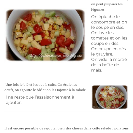
on peut préparer les
légumes.
On épluche le
concombre et on
le coupe en dés.
On lave les
tomates et on les
coupe en dés.
On coupe en dés
le gruyère.
On vide la moitié
de la boîte de
maïs.
Une fois le blé et les oeufs cuits. On écale les
oeufs, on égoutte le blé et on les rajoute à la salade.
Il ne reste que l’assaisonnement à
rajouter.
Il est encore possible de rajouter bien des choses dans cette salade : poivrons