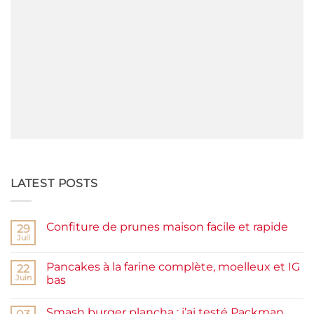
LATEST POSTS
Confiture de prunes maison facile et rapide
29
Juil
Aucun
commentaire
sur
Pancakes à la farine complète, moelleux et IG
22
Confiture
de
Juin
bas
prunes
Aucun
maison
commentaire
facile
Smash burger plancha : j’ai testé Packman
sur
et