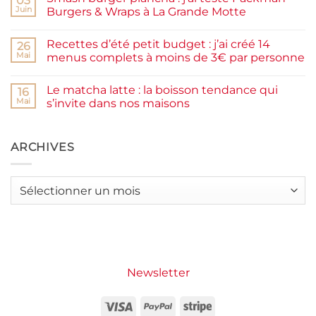
03
Pancakes
rapide
Juin
Burgers & Wraps à La Grande Motte
à
la
Aucun
farine
commentaire
Recettes d’été petit budget : j’ai créé 14
complète,
sur
26
moelleux
Smash
Mai
menus complets à moins de 3€ par personne
et
burger
IG
plancha :
Aucun
bas
j’ai
commentaire
Le matcha latte : la boisson tendance qui
testé
sur
16
Packman
Recettes
Mai
s’invite dans nos maisons
Burgers &
d’été
Wraps
petit
Aucun
à
budget
commentaire
La
:
sur
Grande
j’ai
Le
ARCHIVES
Motte
créé
matcha
14
latte
menus
:
complets
la
Archives
à
boisson
moins
tendance
de
qui
3€
s’invite
par
dans
personne
nos
maisons
Newsletter
Visa
PayPal
Stripe