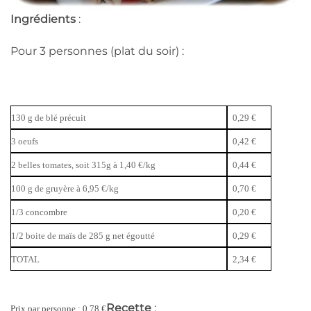
Ingrédients
:
Pour 3 personnes (plat du soir) :
130 g de blé précuit
0,29 €
3 oeufs
0,42 €
2 belles tomates, soit 315g à 1,40 €/kg
0,44 €
100 g de gruyère à 6,95 €/kg
0,70 €
1/3 concombre
0,20 €
1/2 boite de maïs de 285 g net égoutté
0,29 €
TOTAL
2,34 €
Recette
:
Prix par personne
: 0,78 €