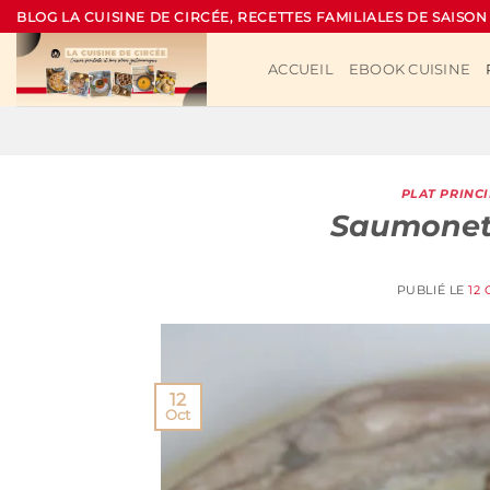
Passer
BLOG LA CUISINE DE CIRCÉE, RECETTES FAMILIALES DE SAISON
au
contenu
ACCUEIL
EBOOK CUISINE
PLAT PRINC
Saumonett
PUBLIÉ LE
12
12
Oct