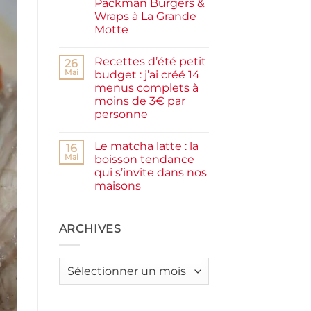
Packman Burgers &
la
farine
Wraps à La Grande
complète,
Motte
moelleux
et
Aucun
IG
commentaire
bas
Recettes d’été petit
sur
26
Smash
Mai
budget : j’ai créé 14
burger
menus complets à
plancha :
j’ai
moins de 3€ par
testé
personne
Packman
Burgers &
Aucun
Wraps
commentaire
à
Le matcha latte : la
sur
16
La
Recettes
Mai
boisson tendance
Grande
d’été
Motte
qui s’invite dans nos
petit
budget
maisons
:
j’ai
Aucun
créé
commentaire
sur
14
Le
ARCHIVES
menus
matcha
complets
latte
à
:
moins
la
de
Archives
boisson
3€
tendance
par
qui
personne
s’invite
dans