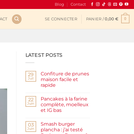
Blog
Contact
0
ACT
SE CONNECTER
PANIER /
0,00
€
LATEST POSTS
Confiture de prunes
29
Juil
maison facile et
rapide
Aucun
commentaire
Pancakes à la farine
sur
22
Confiture
Juin
complète, moelleux
de
et IG bas
prunes
maison
Aucun
facile
commentaire
et
Smash burger
sur
03
rapide
Pancakes
Juin
plancha : j’ai testé
à