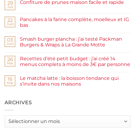
Confiture de prunes maison facile et rapide
29
Juil
Aucun
commentaire
sur
Pancakes à la farine complète, moelleux et IG
22
Confiture
de
Juin
bas
prunes
Aucun
maison
commentaire
facile
Smash burger plancha : j’ai testé Packman
sur
03
et
Pancakes
rapide
Juin
Burgers & Wraps à La Grande Motte
à
la
Aucun
farine
commentaire
Recettes d’été petit budget : j’ai créé 14
complète,
sur
26
moelleux
Smash
Mai
menus complets à moins de 3€ par personne
et
burger
IG
plancha :
Aucun
bas
j’ai
commentaire
Le matcha latte : la boisson tendance qui
testé
sur
16
Packman
Recettes
Mai
s’invite dans nos maisons
Burgers &
d’été
Wraps
petit
Aucun
à
budget
commentaire
La
:
sur
Grande
j’ai
Le
ARCHIVES
Motte
créé
matcha
14
latte
menus
:
complets
la
Archives
à
boisson
moins
tendance
de
qui
3€
s’invite