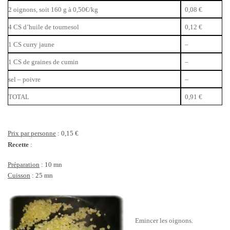
2 oignons, soit 160 g à 0,50€/kg
0,08 €
4 CS d’huile de tournesol
0,12 €
1 CS curry jaune
–
1 CS de graines de cumin
–
sel – poivre
–
TOTAL
0,91 €
Prix par personne
: 0,15 €
Recette
:
Préparation
: 10 mn
Cuisson
: 25 mn
Emincer les oignons.