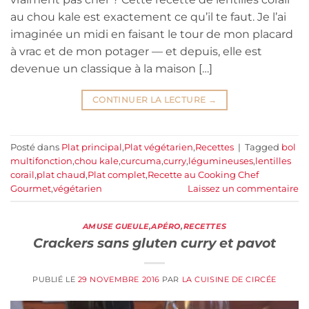
au chou kale est exactement ce qu’il te faut. Je l’ai
imaginée un midi en faisant le tour de mon placard
à vrac et de mon potager — et depuis, elle est
devenue un classique à la maison […]
CONTINUER LA LECTURE
→
Posté dans
Plat principal
,
Plat végétarien
,
Recettes
|
Tagged
bol
multifonction
,
chou kale
,
curcuma
,
curry
,
légumineuses
,
lentilles
corail
,
plat chaud
,
Plat complet
,
Recette au Cooking Chef
Gourmet
,
végétarien
Laissez un commentaire
AMUSE GUEULE
,
APÉRO
,
RECETTES
Crackers sans gluten curry et pavot
PUBLIÉ LE
29 NOVEMBRE 2016
PAR
LA CUISINE DE CIRCÉE