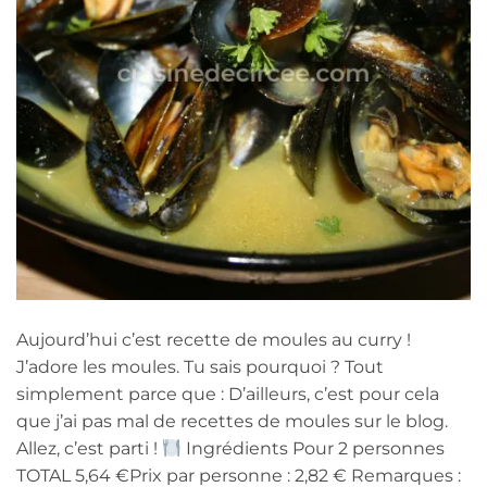
Aujourd’hui c’est recette de moules au curry !
J’adore les moules. Tu sais pourquoi ? Tout
simplement parce que : D’ailleurs, c’est pour cela
que j’ai pas mal de recettes de moules sur le blog.
Allez, c’est parti !
Ingrédients Pour 2 personnes
TOTAL 5,64 €Prix par personne : 2,82 € Remarques :