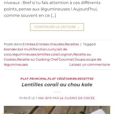
niveaux : Bref si tu fais attention à ces différents
points, pense aux légumineuses ! Aujourd’hui,
comme souvent en ce […]
CONTINUER LA LECTURE
→
Posté dans
Entrées
,
Entrées chaudes
,
Recettes
|
Tagged
blender
,
bol multifonction
,
curry
,
lait de
coco
,
légumineuses
,
lentilles corail
,
oignon
,
Recette au
Cookéo
,
Recette au Cooking Chef Gourmet
,
Soupe
,
soupe de
légumineuses
Laissez un commentaire
PLAT PRINCIPAL
,
PLAT VÉGÉTARIEN
,
RECETTES
Lentilles corail au chou kale
PUBLIÉ LE
1 MAI 2019
PAR
LA CUISINE DE CIRCÉE