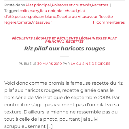
Posté dans
Plat principal
,
Poissons et crustacés
,
Recettes
|
Tagged
colin
,
curry
,
lieu noir
,
plat chaud
,
plat
d'été
,
poisson
,
poisson blanc
,
Recette au Vitasaveur
,
Recette
légère
,
tomate
,
Vitasaveur
11
Commentaires
FÉCULENTS
,
LÉGUMES ET FÉCULENTS
,
LÉGUMINEUSES
,
PLAT
PRINCIPAL
,
RECETTES
Riz pilaf aux haricots rouges
PUBLIÉ LE
30 MARS 2010
PAR
LA CUISINE DE CIRCÉE
Voici donc comme promis la fameuse recette du riz
pilaf aux haricots rouges, recette glanée dans le
hors série de Vie Pratique de septembre 2009. Par
contre il ne s’agit pas vraiment pas d’un pilaf vu sa
texture. D’ailleurs la mienne ne ressemble pas du
tout à celle de la photo, pourtant j’ai suivi
scrupuleusement […]