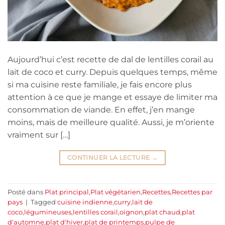
Aujourd’hui c’est recette de dal de lentilles corail au
lait de coco et curry. Depuis quelques temps, même
si ma cuisine reste familiale, je fais encore plus
attention à ce que je mange et essaye de limiter ma
consommation de viande. En effet, j’en mange
moins, mais de meilleure qualité. Aussi, je m’oriente
vraiment sur […]
CONTINUER LA LECTURE
→
Posté dans
Plat principal
,
Plat végétarien
,
Recettes
,
Recettes par
pays
|
Tagged
cuisine indienne
,
curry
,
lait de
coco
,
légumineuses
,
lentilles corail
,
oignon
,
plat chaud
,
plat
d'automne
,
plat d'hiver
,
plat de printemps
,
pulpe de