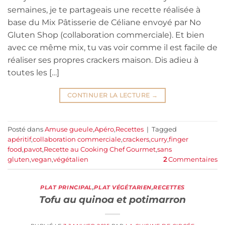
semaines, je te partageais une recette réalisée à
base du Mix Pâtisserie de Céliane envoyé par No
Gluten Shop (collaboration commerciale). Et bien
avec ce même mix, tu vas voir comme il est facile de
réaliser ses propres crackers maison. Dis adieu à
toutes les […]
CONTINUER LA LECTURE
→
Posté dans
Amuse gueule
,
Apéro
,
Recettes
|
Tagged
apéritif
,
collaboration commerciale
,
crackers
,
curry
,
finger
food
,
pavot
,
Recette au Cooking Chef Gourmet
,
sans
gluten
,
vegan
,
végétalien
2
Commentaires
PLAT PRINCIPAL
,
PLAT VÉGÉTARIEN
,
RECETTES
Tofu au quinoa et potimarron