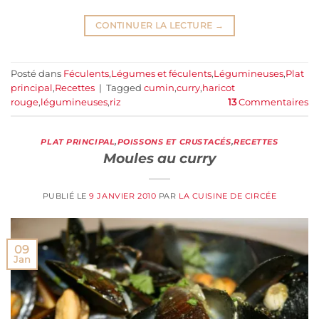
CONTINUER LA LECTURE
→
Posté dans
Féculents
,
Légumes et féculents
,
Légumineuses
,
Plat
principal
,
Recettes
|
Tagged
cumin
,
curry
,
haricot
rouge
,
légumineuses
,
riz
13
Commentaires
PLAT PRINCIPAL
,
POISSONS ET CRUSTACÉS
,
RECETTES
Moules au curry
PUBLIÉ LE
9 JANVIER 2010
PAR
LA CUISINE DE CIRCÉE
09
Jan