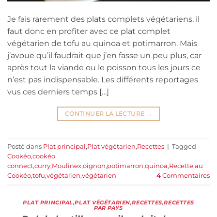
Je fais rarement des plats complets végétariens, il
faut donc en profiter avec ce plat complet
végétarien de tofu au quinoa et potimarron. Mais
j’avoue qu’il faudrait que j’en fasse un peu plus, car
après tout la viande ou le poisson tous les jours ce
n’est pas indispensable. Les différents reportages
vus ces derniers temps […]
CONTINUER LA LECTURE
→
Posté dans
Plat principal
,
Plat végétarien
,
Recettes
|
Tagged
Cookéo
,
cookéo
connect
,
curry
,
Moulinex
,
oignon
,
potimarron
,
quinoa
,
Recette au
Cookéo
,
tofu
,
végétalien
,
végétarien
4
Commentaires
PLAT PRINCIPAL
,
PLAT VÉGÉTARIEN
,
RECETTES
,
RECETTES
PAR PAYS