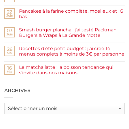
Aucun
commentaire
sur
Pancakes à la farine complète, moelleux et IG
22
Confiture
de
Juin
bas
prunes
Aucun
maison
commentaire
facile
Smash burger plancha : j’ai testé Packman
sur
03
et
Pancakes
rapide
Juin
Burgers & Wraps à La Grande Motte
à
la
Aucun
farine
commentaire
Recettes d’été petit budget : j’ai créé 14
complète,
sur
26
moelleux
Smash
Mai
menus complets à moins de 3€ par personne
et
burger
IG
plancha :
Aucun
bas
j’ai
commentaire
Le matcha latte : la boisson tendance qui
testé
sur
16
Packman
Recettes
Mai
s’invite dans nos maisons
Burgers &
d’été
Wraps
petit
Aucun
à
budget
commentaire
La
:
sur
Grande
j’ai
Le
ARCHIVES
Motte
créé
matcha
14
latte
menus
:
complets
la
Archives
à
boisson
moins
tendance
de
qui
3€
s’invite
par
dans
personne
nos