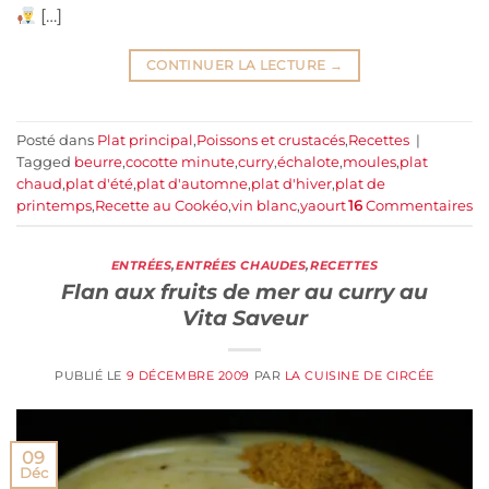
[…]
CONTINUER LA LECTURE
→
Posté dans
Plat principal
,
Poissons et crustacés
,
Recettes
|
Tagged
beurre
,
cocotte minute
,
curry
,
échalote
,
moules
,
plat
chaud
,
plat d'été
,
plat d'automne
,
plat d'hiver
,
plat de
printemps
,
Recette au Cookéo
,
vin blanc
,
yaourt
16
Commentaires
ENTRÉES
,
ENTRÉES CHAUDES
,
RECETTES
Flan aux fruits de mer au curry au
Vita Saveur
PUBLIÉ LE
9 DÉCEMBRE 2009
PAR
LA CUISINE DE CIRCÉE
09
Déc