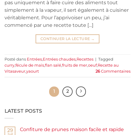
pas uniquement à faire cuire des aliments tout
simplement à la vapeur, il sert également à cuisiner
véritablement. Pour l’apprivoiser un peu, j’ai
commencé par une recette toute […]
CONTINUER LA LECTURE
→
Posté dans
Entrées
,
Entrées chaudes
,
Recettes
|
Tagged
curry
,
fécule de maïs
,
flan salé
,
fruits de mer
,
oeuf
,
Recette au
Vitasaveur
,
yaourt
26
Commentaires
1
2
LATEST POSTS
Confiture de prunes maison facile et rapide
29
Juil