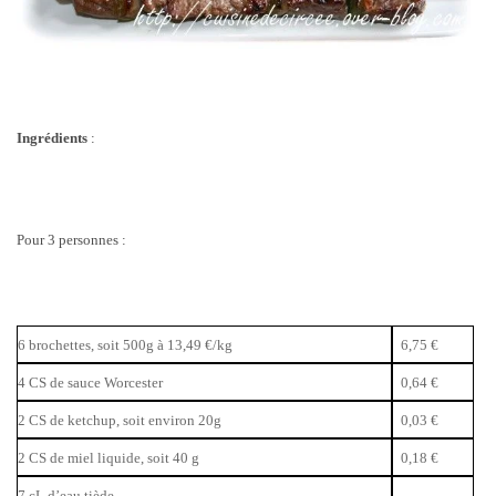
Ingrédients
:
Pour 3 personnes :
6 brochettes, soit 500g à 13,49 €/kg
6,75 €
4 CS de sauce Worcester
0,64 €
2 CS de ketchup, soit environ 20g
0,03 €
2 CS de miel liquide, soit 40 g
0,18 €
7 cL d’eau tiède
–