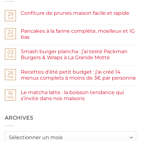
Confiture de prunes maison facile et rapide
29
Juil
Aucun
commentaire
sur
Pancakes à la farine complète, moelleux et IG
22
Confiture
de
Juin
bas
prunes
Aucun
maison
commentaire
facile
Smash burger plancha : j’ai testé Packman
sur
03
et
Pancakes
rapide
Juin
Burgers & Wraps à La Grande Motte
à
la
Aucun
farine
commentaire
Recettes d’été petit budget : j’ai créé 14
complète,
sur
26
moelleux
Smash
Mai
menus complets à moins de 3€ par personne
et
burger
IG
plancha :
Aucun
bas
j’ai
commentaire
Le matcha latte : la boisson tendance qui
testé
sur
16
Packman
Recettes
Mai
s’invite dans nos maisons
Burgers &
d’été
Wraps
petit
Aucun
à
budget
commentaire
La
:
sur
Grande
j’ai
Le
ARCHIVES
Motte
créé
matcha
14
latte
menus
:
complets
la
Archives
à
boisson