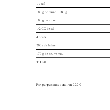
1 oeuf
180 g de farine + 180 g
100 g de sucre
1/2 CC de sel
4 oeufs
200g de farine
170 g de beurre mou
TOTAL
Prix par personne
: environ 0,30 €