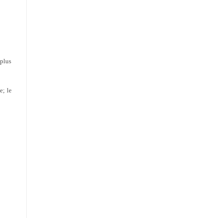
 plus
e; le