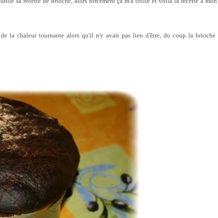
ublié sa recette de brioche, alors forcément ça m'a titillé et voilà la recette à mon
e la chaleur tournante alors qu'il n'y avait pas lieu d'être, du coup la brioche