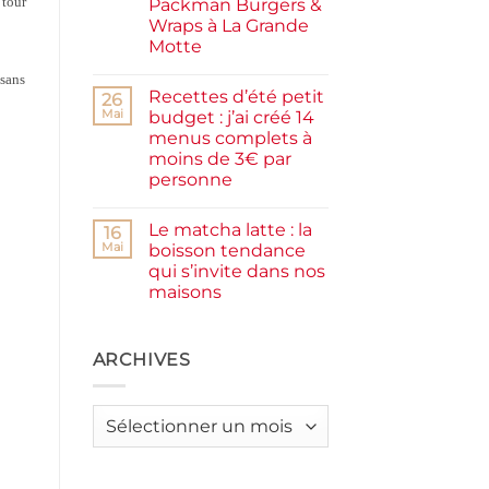
 tour
Packman Burgers &
la
farine
Wraps à La Grande
complète,
Motte
moelleux
et
Aucun
IG
 sans
commentaire
bas
Recettes d’été petit
sur
26
Smash
Mai
budget : j’ai créé 14
burger
menus complets à
plancha :
j’ai
moins de 3€ par
testé
personne
Packman
Burgers &
Aucun
Wraps
commentaire
à
Le matcha latte : la
sur
16
La
Recettes
Mai
boisson tendance
Grande
d’été
Motte
qui s’invite dans nos
petit
budget
maisons
:
j’ai
Aucun
créé
commentaire
sur
14
Le
ARCHIVES
menus
matcha
complets
latte
à
:
moins
la
de
Archives
boisson
3€
tendance
par
qui
personne
s’invite
dans