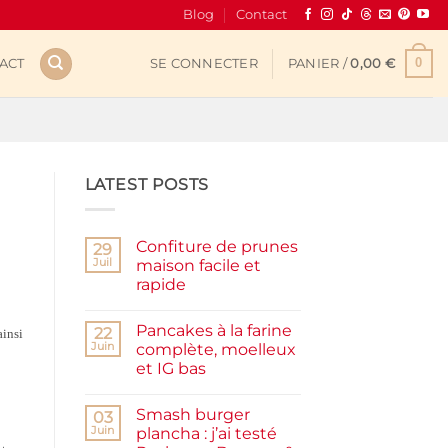
Blog
Contact
0
ACT
SE CONNECTER
PANIER /
0,00
€
LATEST POSTS
Confiture de prunes
29
Juil
maison facile et
rapide
Aucun
commentaire
Pancakes à la farine
sur
22
ainsi
Confiture
Juin
complète, moelleux
de
et IG bas
prunes
maison
Aucun
facile
commentaire
et
Smash burger
sur
03
rapide
Pancakes
Juin
plancha : j’ai testé
à