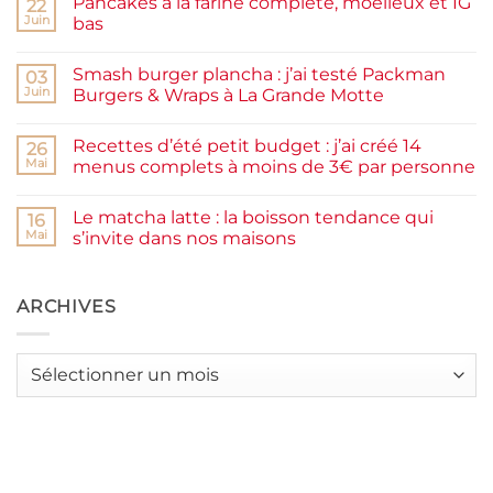
Pancakes à la farine complète, moelleux et IG
22
Confiture
de
Juin
bas
prunes
Aucun
maison
commentaire
facile
Smash burger plancha : j’ai testé Packman
sur
03
et
Pancakes
rapide
Juin
Burgers & Wraps à La Grande Motte
à
la
Aucun
farine
commentaire
Recettes d’été petit budget : j’ai créé 14
complète,
sur
26
moelleux
Smash
Mai
menus complets à moins de 3€ par personne
et
burger
IG
plancha :
Aucun
bas
j’ai
commentaire
Le matcha latte : la boisson tendance qui
testé
sur
16
Packman
Recettes
Mai
s’invite dans nos maisons
Burgers &
d’été
Wraps
petit
Aucun
à
budget
commentaire
La
:
sur
Grande
j’ai
Le
ARCHIVES
Motte
créé
matcha
14
latte
menus
:
complets
la
Archives
à
boisson
moins
tendance
de
qui
3€
s’invite
par
dans
personne
nos
maisons