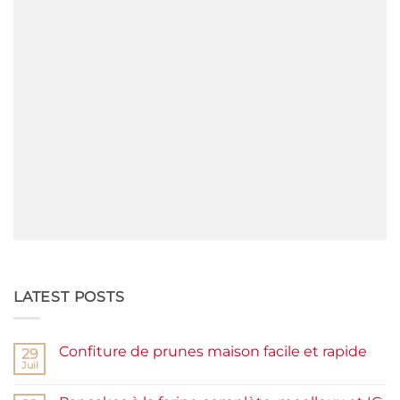
LATEST POSTS
Confiture de prunes maison facile et rapide
29
Juil
Aucun
commentaire
sur