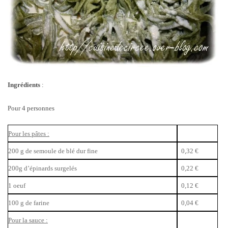
Ingrédients
:
Pour 4 personnes
Pour les pâtes :
200 g de semoule de blé dur fine
0,32 €
200g d’épinards surgelés
0,22 €
1 oeuf
0,12 €
100 g de farine
0,04 €
Pour la sauce :