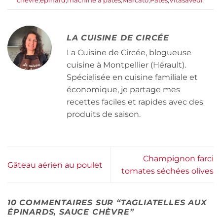
chèvre
,
épinard
,
machine à pâtes
,
Marcato
,
Pâtes
,
Vitasaveur
.
LA CUISINE DE CIRCÉE
La Cuisine de Circée, blogueuse
cuisine à Montpellier (Hérault).
Spécialisée en cuisine familiale et
économique, je partage mes
recettes faciles et rapides avec des
produits de saison.
Champignon farci
Gâteau aérien au poulet
tomates séchées olives
10 COMMENTAIRES SUR “
TAGLIATELLES AUX
ÉPINARDS, SAUCE CHÈVRE
”