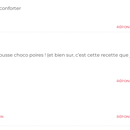
conforter
RÉPON
mousse choco poires ! (et bien sur, c’est cette recette que 
RÉPON
IN
RÉPON