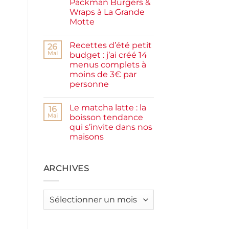
Packman Burgers &
la
farine
Wraps à La Grande
complète,
Motte
moelleux
et
Aucun
IG
commentaire
bas
Recettes d’été petit
sur
26
Smash
Mai
budget : j’ai créé 14
burger
menus complets à
plancha :
j’ai
moins de 3€ par
testé
personne
Packman
Burgers &
Aucun
Wraps
commentaire
à
Le matcha latte : la
sur
16
La
Recettes
Mai
boisson tendance
Grande
d’été
Motte
qui s’invite dans nos
petit
budget
maisons
:
j’ai
Aucun
créé
commentaire
sur
14
Le
ARCHIVES
menus
matcha
complets
latte
à
:
moins
la
de
Archives
boisson
3€
tendance
par
qui
personne
s’invite
dans