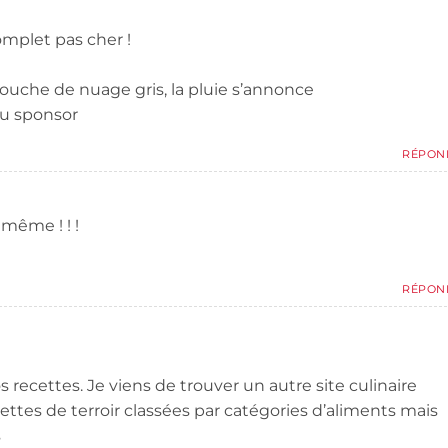
omplet pas cher !
couche de nuage gris, la pluie s’annonce
du sponsor
RÉPON
 même ! ! !
RÉPON
s recettes. Je viens de trouver un autre site culinaire
ettes de terroir classées par catégories d’aliments mais
s