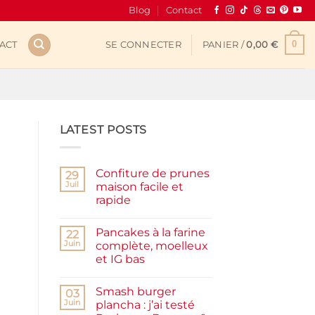
Blog
Contact
0
ACT
SE CONNECTER
PANIER /
0,00
€
LATEST POSTS
Confiture de prunes
29
Juil
maison facile et
rapide
Aucun
commentaire
Pancakes à la farine
sur
22
Confiture
Juin
complète, moelleux
de
et IG bas
prunes
maison
Aucun
facile
commentaire
et
Smash burger
sur
03
rapide
Pancakes
Juin
plancha : j’ai testé
à