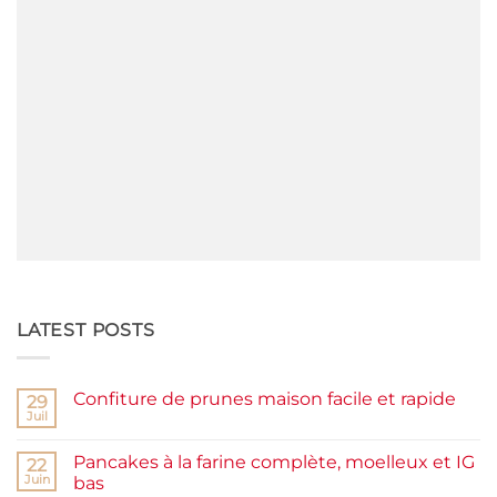
LATEST POSTS
Confiture de prunes maison facile et rapide
29
Juil
Aucun
commentaire
sur
Pancakes à la farine complète, moelleux et IG
22
Confiture
de
Juin
bas
prunes