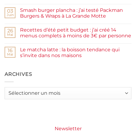
Aucun
maison
commentaire
facile
Smash burger plancha : j’ai testé Packman
sur
03
et
Pancakes
rapide
Juin
Burgers & Wraps à La Grande Motte
à
la
Aucun
farine
commentaire
Recettes d’été petit budget : j’ai créé 14
complète,
sur
26
moelleux
Smash
Mai
menus complets à moins de 3€ par personne
et
burger
IG
plancha :
Aucun
bas
j’ai
commentaire
Le matcha latte : la boisson tendance qui
testé
sur
16
Packman
Recettes
Mai
s’invite dans nos maisons
Burgers &
d’été
Wraps
petit
Aucun
à
budget
commentaire
La
:
sur
Grande
j’ai
Le
ARCHIVES
Motte
créé
matcha
14
latte
menus
:
complets
la
Archives
à
boisson
moins
tendance
de
qui
3€
s’invite
par
dans
personne
nos
maisons
Newsletter