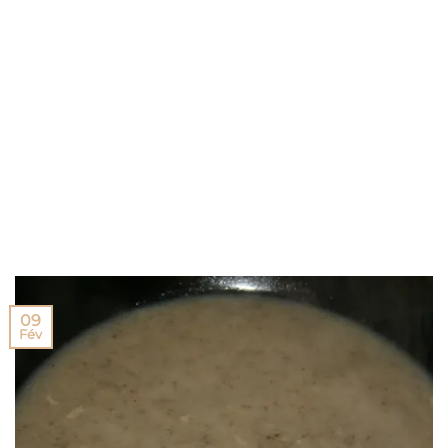
09
Fév