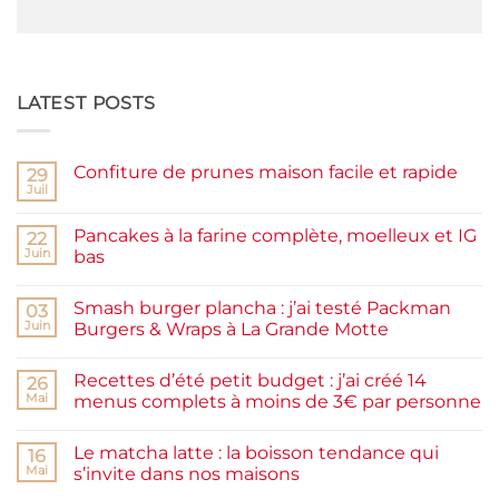
LATEST POSTS
Confiture de prunes maison facile et rapide
29
Juil
Aucun
commentaire
sur
Pancakes à la farine complète, moelleux et IG
22
Confiture
de
Juin
bas
prunes
Aucun
maison
commentaire
facile
Smash burger plancha : j’ai testé Packman
sur
03
et
Pancakes
rapide
Juin
Burgers & Wraps à La Grande Motte
à
la
Aucun
farine
commentaire
Recettes d’été petit budget : j’ai créé 14
complète,
sur
26
moelleux
Smash
Mai
menus complets à moins de 3€ par personne
et
burger
IG
plancha :
Aucun
bas
j’ai
commentaire
Le matcha latte : la boisson tendance qui
testé
sur
16
Packman
Recettes
Mai
s’invite dans nos maisons
Burgers &
d’été
Wraps
petit
Aucun