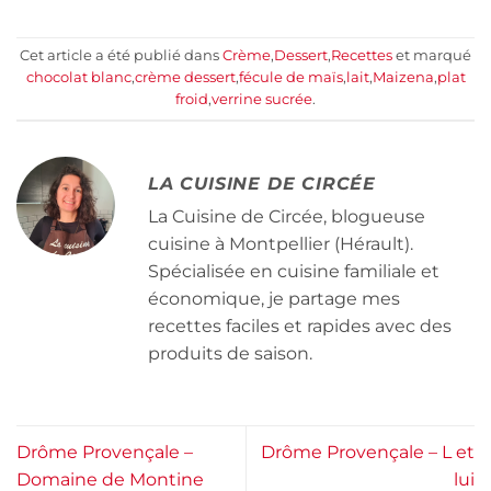
Cet article a été publié dans
Crème
,
Dessert
,
Recettes
et marqué
chocolat blanc
,
crème dessert
,
fécule de maïs
,
lait
,
Maizena
,
plat
froid
,
verrine sucrée
.
LA CUISINE DE CIRCÉE
La Cuisine de Circée, blogueuse
cuisine à Montpellier (Hérault).
Spécialisée en cuisine familiale et
économique, je partage mes
recettes faciles et rapides avec des
produits de saison.
Drôme Provençale –
Drôme Provençale – L et
Domaine de Montine
lui