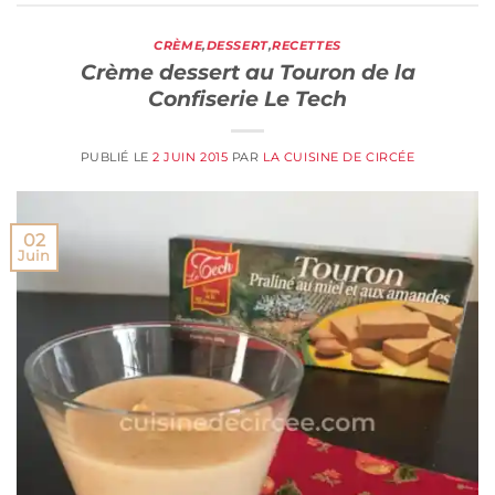
CRÈME
,
DESSERT
,
RECETTES
Crème dessert au Touron de la
Confiserie Le Tech
PUBLIÉ LE
2 JUIN 2015
PAR
LA CUISINE DE CIRCÉE
02
Juin