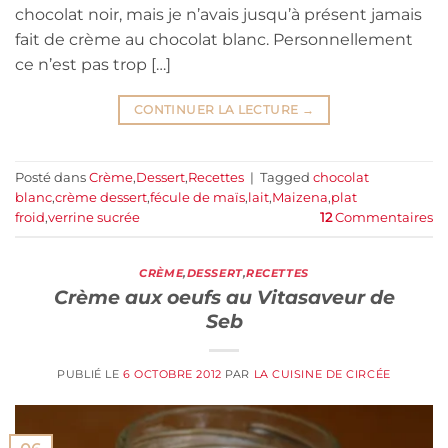
chocolat noir, mais je n’avais jusqu’à présent jamais
fait de crème au chocolat blanc. Personnellement
ce n’est pas trop […]
CONTINUER LA LECTURE
→
Posté dans
Crème
,
Dessert
,
Recettes
|
Tagged
chocolat
blanc
,
crème dessert
,
fécule de maïs
,
lait
,
Maizena
,
plat
froid
,
verrine sucrée
12
Commentaires
CRÈME
,
DESSERT
,
RECETTES
Crème aux oeufs au Vitasaveur de
Seb
PUBLIÉ LE
6 OCTOBRE 2012
PAR
LA CUISINE DE CIRCÉE