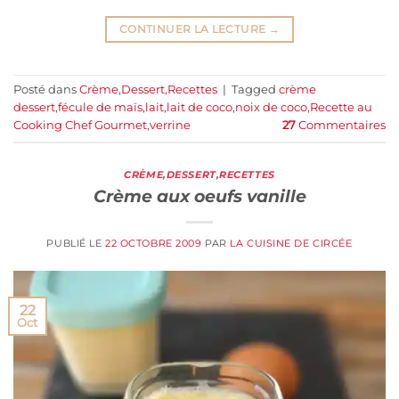
CONTINUER LA LECTURE
→
Posté dans
Crème
,
Dessert
,
Recettes
|
Tagged
crème
dessert
,
fécule de maïs
,
lait
,
lait de coco
,
noix de coco
,
Recette au
Cooking Chef Gourmet
,
verrine
27
Commentaires
CRÈME
,
DESSERT
,
RECETTES
Crème aux oeufs vanille
PUBLIÉ LE
22 OCTOBRE 2009
PAR
LA CUISINE DE CIRCÉE
22
Oct