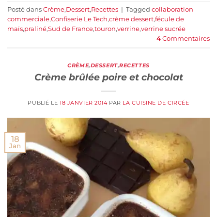
Posté dans
Crème
,
Dessert
,
Recettes
|
Tagged
collaboration
commerciale
,
Confiserie Le Tech
,
crème dessert
,
fécule de
maïs
,
praliné
,
Sud de France
,
touron
,
verrine
,
verrine sucrée
4
Commentaires
CRÈME
,
DESSERT
,
RECETTES
Crème brûlée poire et chocolat
PUBLIÉ LE
18 JANVIER 2014
PAR
LA CUISINE DE CIRCÉE
18
Jan