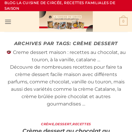
Passer
BLOG LA CUISINE DE CIRCÉE, RECETTES FAMILIALES DE
SAISON
au
contenu
0
ARCHIVES PAR TAGS:
CRÈME DESSERT
Creme dessert maison : recettes au chocolat, au
touron, à la vanille, catalane …
Découvre de nombreuses recettes pour faire ta
crème dessert facile maison avec différents
parfums, comme chocolat, vanille ou touron, mais
aussi des variétés comme la crème Catalane, la
crème brûlée poire chocolat et autres
gourmandises …
CRÈME
,
DESSERT
,
RECETTES
Crème dessert au chocolat au