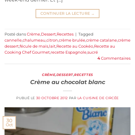
CONTINUER LA LECTURE
→
Posté dans
Crème
,
Dessert
,
Recettes
|
Tagged
cannelle
,
chalumeau
,
citron
,
crème brulée
,
crème catalane
,
crème
dessert
,
fécule de maïs
,
lait
,
Recette au Cookéo
,
Recette au
Cooking Chef Gourmet
,
recette Espagnole
,
sucré
4
Commentaires
CRÈME
,
DESSERT
,
RECETTES
Crème au chocolat blanc
PUBLIÉ LE
30 OCTOBRE 2012
PAR
LA CUISINE DE CIRCÉE
30
Oct