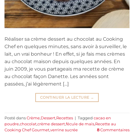
Réaliser sa crème dessert au chocolat au Cooking
Chef en quelques minutes, sans avoir à surveiller, le
lait, un vrai bonheur ! En effet, si je fais mes crèmes
au chocolat maison depuis quelques années. En
juin 2009, je vous partageais ma recette de crème
au chocolat façon Danette. Les années sont
passées, j’ai légèrement […]
CONTINUER LA LECTURE
→
Posté dans
Crème
,
Dessert
,
Recettes
|
Tagged
cacao en
poudre
,
chocolat
,
crème dessert
,
fécule de maïs
,
Recette au
Cooking Chef Gourmet
,
verrine sucrée
8
Commentaires