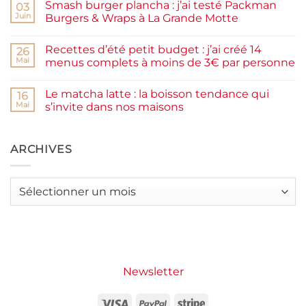
Smash burger plancha : j’ai testé Packman
sur
03
et
Pancakes
rapide
Juin
Burgers & Wraps à La Grande Motte
à
la
Aucun
farine
commentaire
Recettes d’été petit budget : j’ai créé 14
complète,
sur
26
moelleux
Smash
Mai
menus complets à moins de 3€ par personne
et
burger
IG
plancha :
Aucun
bas
j’ai
commentaire
Le matcha latte : la boisson tendance qui
testé
sur
16
Packman
Recettes
Mai
s’invite dans nos maisons
Burgers &
d’été
Wraps
petit
Aucun
à
budget
commentaire
La
:
sur
Grande
j’ai
Le
ARCHIVES
Motte
créé
matcha
14
latte
menus
:
complets
la
Archives
à
boisson
moins
tendance
de
qui
3€
s’invite
par
dans
personne
nos
maisons
Newsletter
Visa
PayPal
Stripe