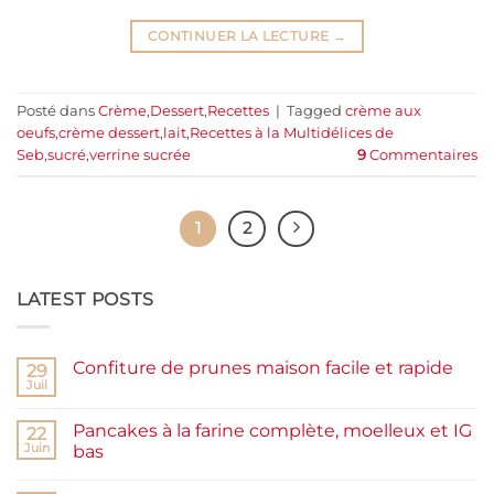
CONTINUER LA LECTURE
→
Posté dans
Crème
,
Dessert
,
Recettes
|
Tagged
crème aux
oeufs
,
crème dessert
,
lait
,
Recettes à la Multidélices de
Seb
,
sucré
,
verrine sucrée
9
Commentaires
1
2
LATEST POSTS
Confiture de prunes maison facile et rapide
29
Juil
Aucun
commentaire
sur
Pancakes à la farine complète, moelleux et IG
22
Confiture
de
Juin
bas
prunes
Aucun
maison
commentaire
facile