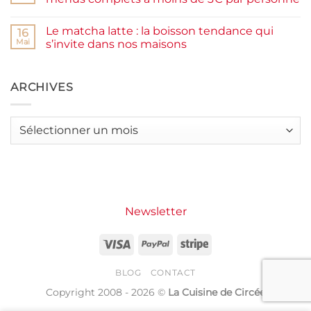
et
burger
IG
plancha :
Aucun
bas
j’ai
commentaire
Le matcha latte : la boisson tendance qui
testé
sur
16
Packman
Recettes
Mai
s’invite dans nos maisons
Burgers &
d’été
Wraps
petit
Aucun
à
budget
commentaire
La
:
sur
Grande
j’ai
Le
ARCHIVES
Motte
créé
matcha
14
latte
menus
:
complets
la
Archives
à
boisson
moins
tendance
de
qui
3€
s’invite
par
dans
personne
nos
maisons
Newsletter
Visa
PayPal
Stripe
BLOG
CONTACT
Copyright 2008 - 2026 ©
La Cuisine de Circée