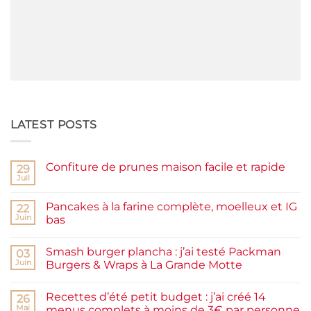
LATEST POSTS
Confiture de prunes maison facile et rapide
29
Juil
Aucun
commentaire
sur
Pancakes à la farine complète, moelleux et IG
22
Confiture
de
Juin
bas
prunes
Aucun
maison
commentaire
facile
Smash burger plancha : j’ai testé Packman
sur
03
et
Pancakes
rapide
Juin
Burgers & Wraps à La Grande Motte
à
la
Aucun
farine
commentaire
Recettes d’été petit budget : j’ai créé 14
complète,
sur
26
moelleux
Smash
Mai
menus complets à moins de 3€ par personne