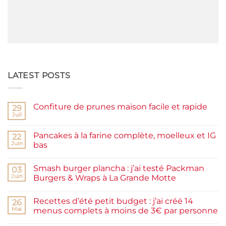
LATEST POSTS
Confiture de prunes maison facile et rapide
29
Juil
Aucun
commentaire
sur
Pancakes à la farine complète, moelleux et IG
22
Confiture
de
Juin
bas
prunes
Aucun
maison
commentaire
facile
Smash burger plancha : j’ai testé Packman
sur
03
et
Pancakes
rapide
Juin
Burgers & Wraps à La Grande Motte
à
la
Aucun
farine
commentaire
Recettes d’été petit budget : j’ai créé 14
complète,
sur
26
moelleux
Smash
Mai
menus complets à moins de 3€ par personne
et
burger
IG
plancha :
Aucun