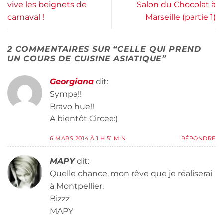
vive les beignets de
Salon du Chocolat à
carnaval !
Marseille (partie 1)
2 COMMENTAIRES SUR “
CELLE QUI PREND
UN COURS DE CUISINE ASIATIQUE
”
Georgiana
dit:
Sympa!!
Bravo hue!!
A bientôt Circee:)
6 MARS 2014 À 1 H 51 MIN
RÉPONDRE
MAPY
dit:
Quelle chance, mon rêve que je réaliserai
à Montpellier.
Bizzz
MAPY