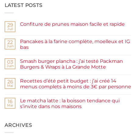
LATEST POSTS
Confiture de prunes maison facile et rapide
29
Juil
Aucun
commentaire
sur
Pancakes à la farine complète, moelleux et IG
22
Confiture
de
Juin
bas
prunes
Aucun
maison
commentaire
facile
Smash burger plancha : j’ai testé Packman
sur
03
et
Pancakes
rapide
Juin
Burgers & Wraps à La Grande Motte
à
la
Aucun
farine
commentaire
Recettes d’été petit budget : j’ai créé 14
complète,
sur
26
moelleux
Smash
Mai
menus complets à moins de 3€ par personne
et
burger
IG
plancha :
Aucun
bas
j’ai
commentaire
Le matcha latte : la boisson tendance qui
testé
sur
16
Packman
Recettes
Mai
s’invite dans nos maisons
Burgers &
d’été
Wraps
petit
Aucun
à
budget
commentaire
La
:
sur
Grande
j’ai
Le
ARCHIVES
Motte
créé
matcha
14
latte
menus
: