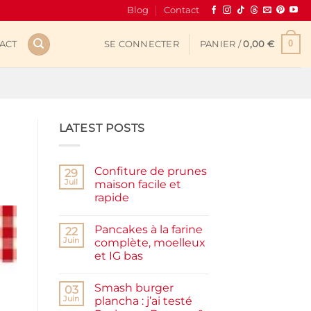
Blog
Contact
0
ACT
SE CONNECTER
PANIER /
0,00
€
LATEST POSTS
Confiture de prunes
29
Juil
maison facile et
rapide
Aucun
commentaire
Pancakes à la farine
sur
22
Confiture
Juin
complète, moelleux
de
et IG bas
prunes
maison
Aucun
facile
commentaire
et
Smash burger
sur
03
rapide
Pancakes
Juin
plancha : j’ai testé
à