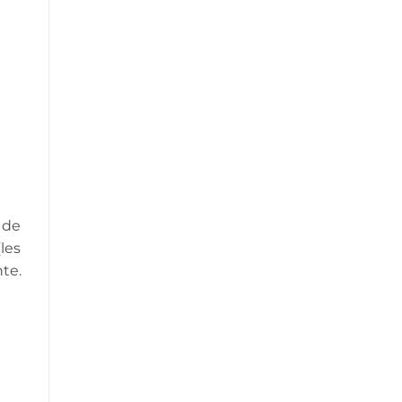
s de
les
te.