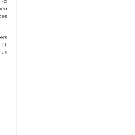
-ci
 peu
des
ers
oût
lus