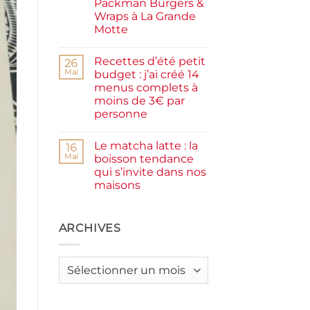
Packman Burgers &
la
farine
Wraps à La Grande
complète,
Motte
moelleux
et
Aucun
IG
commentaire
bas
Recettes d’été petit
sur
26
Smash
Mai
budget : j’ai créé 14
burger
menus complets à
plancha :
j’ai
moins de 3€ par
testé
personne
Packman
Burgers &
Aucun
Wraps
commentaire
à
Le matcha latte : la
sur
16
La
Recettes
Mai
boisson tendance
Grande
d’été
Motte
qui s’invite dans nos
petit
budget
maisons
:
j’ai
Aucun
créé
commentaire
sur
14
Le
ARCHIVES
menus
matcha
complets
latte
à
:
moins
la
de
Archives
boisson
3€
tendance
par
qui
personne
s’invite
dans