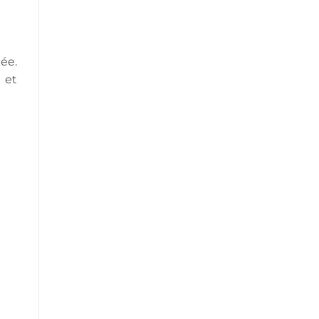
lée.
 et