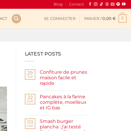
Blog
Contact
0
ACT
SE CONNECTER
PANIER /
0,00
€
LATEST POSTS
Confiture de prunes
29
Juil
maison facile et
rapide
Aucun
commentaire
Pancakes à la farine
sur
22
Confiture
Juin
complète, moelleux
de
et IG bas
prunes
maison
Aucun
facile
commentaire
et
Smash burger
sur
03
rapide
Pancakes
Juin
plancha : j’ai testé
à