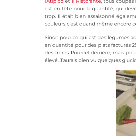
l’Atipico
et
Il Ristorante
, tous coupés
est en tête pour la quantité, qui devr
trop. Il était bien assaisonné égalem
couleurs c’est quand même encore celu
Sinon pour ce qui est des légumes acc
en quantité pour des plats facturés 2
des frères Pourcel derrière, mais p
élevé. J’aurais bien vu quelques gluci