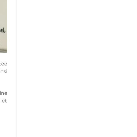
nos
maisons
cée
nsi
ine
 et