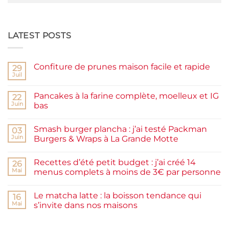
LATEST POSTS
Confiture de prunes maison facile et rapide
29
Juil
Aucun
commentaire
sur
Pancakes à la farine complète, moelleux et IG
22
Confiture
de
Juin
bas
prunes
Aucun
maison
commentaire
facile
Smash burger plancha : j’ai testé Packman
sur
03
et
Pancakes
rapide
Juin
Burgers & Wraps à La Grande Motte
à
la
Aucun
farine
commentaire
Recettes d’été petit budget : j’ai créé 14
complète,
sur
26
moelleux
Smash
Mai
menus complets à moins de 3€ par personne
et
burger
IG
plancha :
Aucun
bas
j’ai
commentaire
Le matcha latte : la boisson tendance qui
testé
sur
16
Packman
Recettes
Mai
s’invite dans nos maisons
Burgers &
d’été
Wraps
petit
Aucun
à
budget
commentaire
La
:
sur