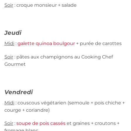
Soir
: croque monsieur + salade
Jeudi
Midi
:
galette quinoa boulgour
+ purée de carottes
Soir
: pâtes aux champignons au Cooking Chef
Gourmet
Vendredi
Midi
: couscous végétarien (semoule + pois chiche +
courge + coriandre)
Soir
:
soupe de pois cassés
et graines + croutons +
fromage blanc