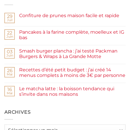
Confiture de prunes maison facile et rapide
29
Juil
Aucun
commentaire
sur
Pancakes à la farine complète, moelleux et IG
22
Confiture
de
Juin
bas
prunes
Aucun
maison
commentaire
facile
Smash burger plancha : j’ai testé Packman
sur
03
et
Pancakes
rapide
Juin
Burgers & Wraps à La Grande Motte
à
la
Aucun
farine
commentaire
Recettes d’été petit budget : j’ai créé 14
complète,
sur
26
moelleux
Smash
Mai
menus complets à moins de 3€ par personne
et
burger
IG
plancha :
Aucun
bas
j’ai
commentaire
Le matcha latte : la boisson tendance qui
testé
sur
16
Packman
Recettes
Mai
s’invite dans nos maisons
Burgers &
d’été
Wraps
petit
Aucun
à
budget
commentaire
La
:
sur
Grande
j’ai
Le
ARCHIVES
Motte
créé
matcha
14
latte
menus
:
complets
la
Archives