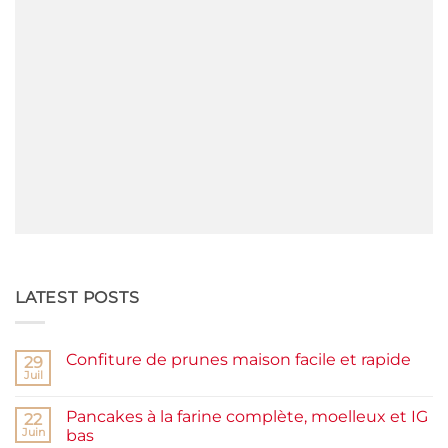
LATEST POSTS
Confiture de prunes maison facile et rapide
29
Juil
Aucun
commentaire
sur
Pancakes à la farine complète, moelleux et IG
22
Confiture
de
Juin
bas
prunes