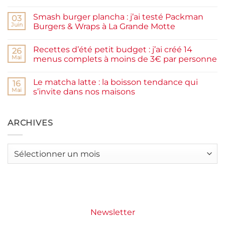
Aucun
maison
commentaire
facile
Smash burger plancha : j’ai testé Packman
sur
03
et
Pancakes
rapide
Juin
Burgers & Wraps à La Grande Motte
à
la
Aucun
farine
commentaire
Recettes d’été petit budget : j’ai créé 14
complète,
sur
26
moelleux
Smash
Mai
menus complets à moins de 3€ par personne
et
burger
IG
plancha :
Aucun
bas
j’ai
commentaire
Le matcha latte : la boisson tendance qui
testé
sur
16
Packman
Recettes
Mai
s’invite dans nos maisons
Burgers &
d’été
Wraps
petit
Aucun
à
budget
commentaire
La
:
sur
Grande
j’ai
Le
ARCHIVES
Motte
créé
matcha
14
latte
menus
:
complets
la
Archives
à
boisson
moins
tendance
de
qui
3€
s’invite
par
dans
personne
nos
maisons
Newsletter