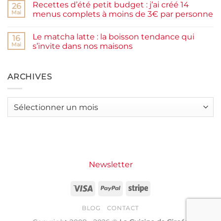
Recettes d’été petit budget : j’ai créé 14
complète,
sur
26
moelleux
Smash
Mai
menus complets à moins de 3€ par personne
et
burger
IG
plancha :
Aucun
bas
j’ai
commentaire
Le matcha latte : la boisson tendance qui
testé
sur
16
Packman
Recettes
Mai
s’invite dans nos maisons
Burgers &
d’été
Wraps
petit
Aucun
à
budget
commentaire
La
:
sur
Grande
j’ai
Le
ARCHIVES
Motte
créé
matcha
14
latte
menus
:
complets
la
Archives
à
boisson
moins
tendance
de
qui
3€
s’invite
par
dans
personne
nos
maisons
Newsletter
Visa
PayPal
Stripe
BLOG
CONTACT