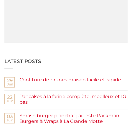
LATEST POSTS
Confiture de prunes maison facile et rapide
29
Juil
Aucun
commentaire
sur
Pancakes à la farine complète, moelleux et IG
22
Confiture
de
Juin
bas
prunes
Aucun
maison
commentaire
facile
Smash burger plancha : j’ai testé Packman
sur
03
et
Pancakes
rapide
Juin
Burgers & Wraps à La Grande Motte
à
la
Aucun
farine
commentaire