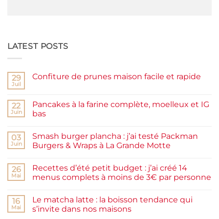
LATEST POSTS
Confiture de prunes maison facile et rapide
29
Juil
Aucun
commentaire
sur
Pancakes à la farine complète, moelleux et IG
22
Confiture
de
Juin
bas
prunes
Aucun
maison
commentaire
facile
Smash burger plancha : j’ai testé Packman
sur
03
et
Pancakes
rapide
Juin
Burgers & Wraps à La Grande Motte
à
la
Aucun
farine
commentaire
Recettes d’été petit budget : j’ai créé 14
complète,
sur
26
moelleux
Smash
Mai
menus complets à moins de 3€ par personne
et
burger
IG
plancha :
Aucun
bas
j’ai
commentaire
Le matcha latte : la boisson tendance qui
testé
sur
16
Packman
Recettes
Mai
s’invite dans nos maisons
Burgers &
d’été
Wraps
petit
Aucun