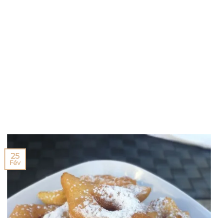
25
Fév