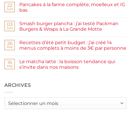
sur
Pancakes à la farine complète, moelleux et IG
22
Confiture
de
Juin
bas
prunes
Aucun
maison
commentaire
facile
Smash burger plancha : j’ai testé Packman
sur
03
et
Pancakes
rapide
Juin
Burgers & Wraps à La Grande Motte
à
la
Aucun
farine
commentaire
Recettes d’été petit budget : j’ai créé 14
complète,
sur
26
moelleux
Smash
Mai
menus complets à moins de 3€ par personne
et
burger
IG
plancha :
Aucun
bas
j’ai
commentaire
Le matcha latte : la boisson tendance qui
testé
sur
16
Packman
Recettes
Mai
s’invite dans nos maisons
Burgers &
d’été
Wraps
petit
Aucun
à
budget
commentaire
La
:
sur
Grande
j’ai
Le
ARCHIVES
Motte
créé
matcha
14
latte
menus
:
complets
la
Archives
à
boisson
moins
tendance
de
qui
3€
s’invite
par
dans
personne
nos
maisons