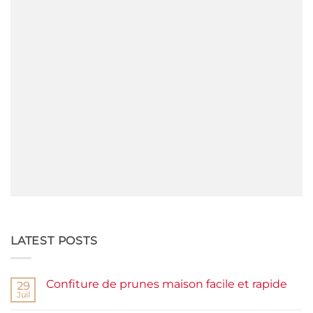
LATEST POSTS
Confiture de prunes maison facile et rapide
29
Juil
Aucun
commentaire