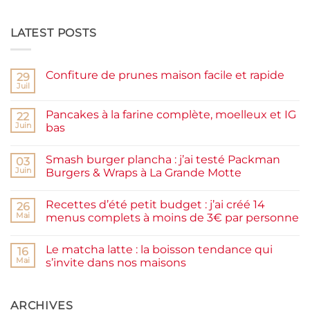
LATEST POSTS
Confiture de prunes maison facile et rapide
29
Juil
Aucun
commentaire
sur
Pancakes à la farine complète, moelleux et IG
22
Confiture
de
Juin
bas
prunes
Aucun
maison
commentaire
facile
Smash burger plancha : j’ai testé Packman
sur
03
et
Pancakes
rapide
Juin
Burgers & Wraps à La Grande Motte
à
la
Aucun
farine
commentaire
Recettes d’été petit budget : j’ai créé 14
complète,
sur
26
moelleux
Smash
Mai
menus complets à moins de 3€ par personne
et
burger
IG
plancha :
Aucun
bas
j’ai
commentaire
Le matcha latte : la boisson tendance qui
testé
sur
16
Packman
Recettes
Mai
s’invite dans nos maisons
Burgers &
d’été
Wraps
petit
Aucun
à
budget
commentaire
La
:
sur
Grande
j’ai
Le
ARCHIVES