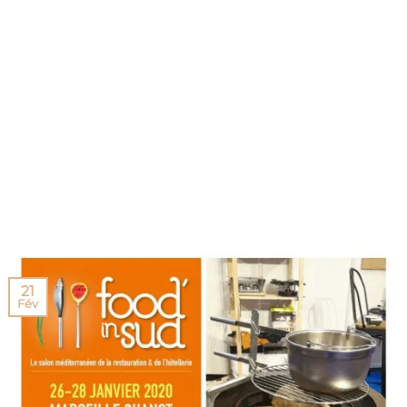
21
Fév