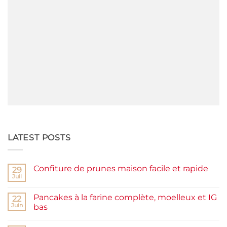
LATEST POSTS
Confiture de prunes maison facile et rapide
29
Juil
Aucun
commentaire
sur
Pancakes à la farine complète, moelleux et IG
22
Confiture
de
Juin
bas
prunes
Aucun
maison
commentaire
facile