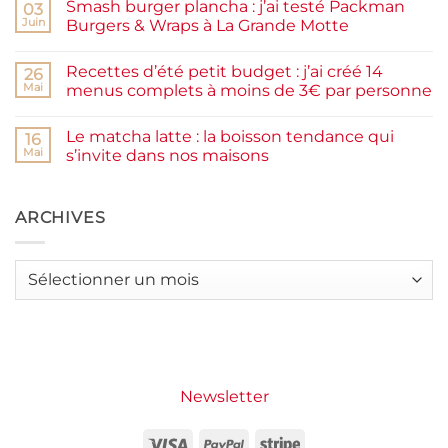
Smash burger plancha : j’ai testé Packman
sur
03
et
Pancakes
rapide
Juin
Burgers & Wraps à La Grande Motte
à
la
Aucun
farine
commentaire
Recettes d’été petit budget : j’ai créé 14
complète,
sur
26
moelleux
Smash
Mai
menus complets à moins de 3€ par personne
et
burger
IG
plancha :
Aucun
bas
j’ai
commentaire
Le matcha latte : la boisson tendance qui
testé
sur
16
Packman
Recettes
Mai
s’invite dans nos maisons
Burgers &
d’été
Wraps
petit
Aucun
à
budget
commentaire
La
:
sur
Grande
j’ai
Le
ARCHIVES
Motte
créé
matcha
14
latte
menus
:
complets
la
Archives
à
boisson
moins
tendance
de
qui
3€
s’invite
par
dans
personne
nos
maisons
Newsletter
Visa
PayPal
Stripe