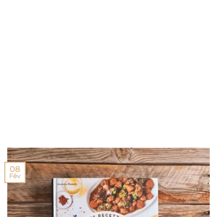
08
Fév