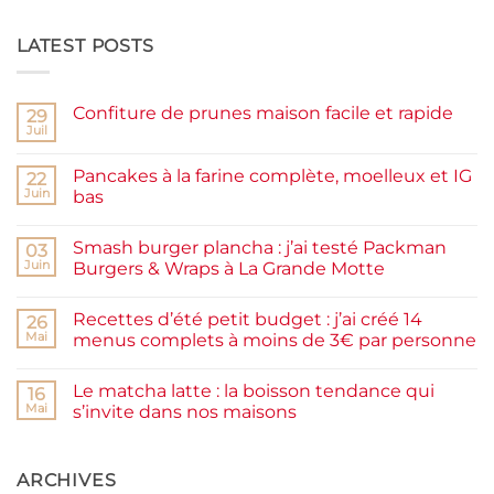
LATEST POSTS
Confiture de prunes maison facile et rapide
29
Juil
Aucun
commentaire
sur
Pancakes à la farine complète, moelleux et IG
22
Confiture
de
Juin
bas
prunes
Aucun
maison
commentaire
facile
Smash burger plancha : j’ai testé Packman
sur
03
et
Pancakes
rapide
Juin
Burgers & Wraps à La Grande Motte
à
la
Aucun
farine
commentaire
Recettes d’été petit budget : j’ai créé 14
complète,
sur
26
moelleux
Smash
Mai
menus complets à moins de 3€ par personne
et
burger
IG
plancha :
Aucun
bas
j’ai
commentaire
Le matcha latte : la boisson tendance qui
testé
sur
16
Packman
Recettes
Mai
s’invite dans nos maisons
Burgers &
d’été
Wraps
petit
Aucun
à
budget
commentaire
La
:
sur
Grande
j’ai
Le
ARCHIVES
Motte
créé
matcha