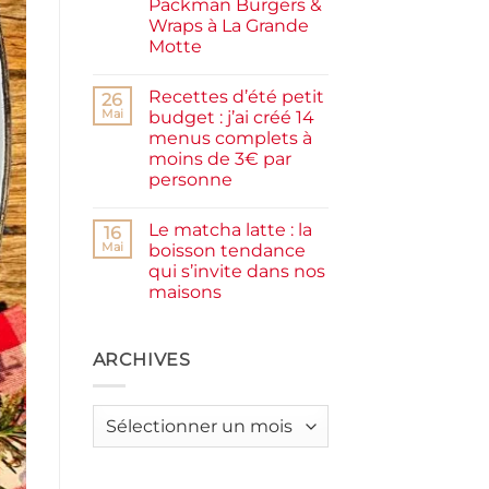
Packman Burgers &
la
farine
Wraps à La Grande
complète,
Motte
moelleux
et
Aucun
IG
commentaire
bas
Recettes d’été petit
sur
26
Smash
Mai
budget : j’ai créé 14
burger
menus complets à
plancha :
j’ai
moins de 3€ par
testé
personne
Packman
Burgers &
Aucun
Wraps
commentaire
à
Le matcha latte : la
sur
16
La
Recettes
Mai
boisson tendance
Grande
d’été
Motte
qui s’invite dans nos
petit
budget
maisons
:
j’ai
Aucun
créé
commentaire
sur
14
Le
ARCHIVES
menus
matcha
complets
latte
à
:
moins
la
de
Archives
boisson
3€
tendance
par
qui
personne
s’invite
dans