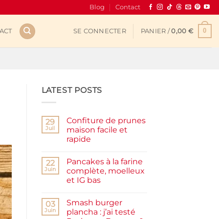
Blog
Contact
0
ACT
SE CONNECTER
PANIER /
0,00
€
LATEST POSTS
Confiture de prunes
29
Juil
maison facile et
rapide
Aucun
commentaire
Pancakes à la farine
sur
22
Confiture
Juin
complète, moelleux
de
et IG bas
prunes
maison
Aucun
facile
commentaire
et
Smash burger
sur
03
rapide
Pancakes
Juin
plancha : j’ai testé
à