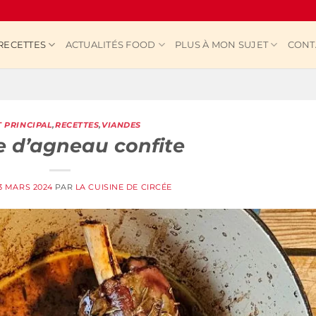
RECETTES
ACTUALITÉS FOOD
PLUS À MON SUJET
CONT
T PRINCIPAL
,
RECETTES
,
VIANDES
e d’agneau confite
3 MARS 2024
PAR
LA CUISINE DE CIRCÉE