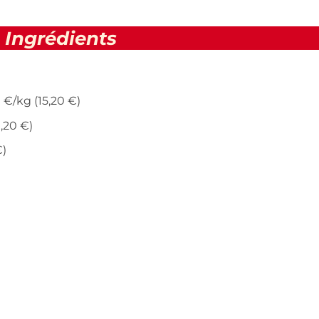
Ingrédients
€/kg (15,20 €)
,20 €)
€)