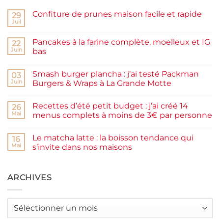
Confiture de prunes maison facile et rapide
29
Juil
Aucun
commentaire
sur
Pancakes à la farine complète, moelleux et IG
22
Confiture
de
Juin
bas
prunes
Aucun
maison
commentaire
facile
Smash burger plancha : j’ai testé Packman
sur
03
et
Pancakes
rapide
Juin
Burgers & Wraps à La Grande Motte
à
la
Aucun
farine
commentaire
Recettes d’été petit budget : j’ai créé 14
complète,
sur
26
moelleux
Smash
Mai
menus complets à moins de 3€ par personne
et
burger
IG
plancha :
Aucun
bas
j’ai
commentaire
Le matcha latte : la boisson tendance qui
testé
sur
16
Packman
Recettes
Mai
s’invite dans nos maisons
Burgers &
d’été
Wraps
petit
Aucun
à
budget
commentaire
La
:
sur
Grande
j’ai
Le
ARCHIVES
Motte
créé
matcha
14
latte
menus
:
complets
la
Archives
à
boisson
moins
tendance