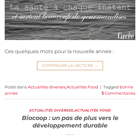
Ces quelques mots pour la nouvelle année :
CONTINUER LA LECTURE
→
Posté dans
Actualités diverses
,
Actualités Food
|
Tagged
bonne
année
5
Commentaires
ACTUALITÉS DIVERSES
,
ACTUALITÉS FOOD
Biocoop : un pas de plus vers le
développement durable